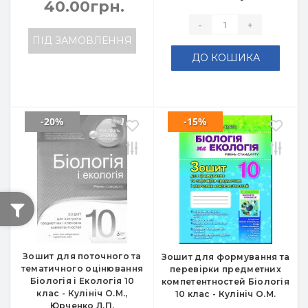
40.00грн.
-
+
ПІД ЗАМОВЛЕННЯ
ДО КОШИКА
-20%
-15%
Зошит для поточного та
Зошит для формування та
тематичного оцінювання
перевірки предметних
Біологія і Екологія 10
компетентностей Біологія
клас - Кулініч О.М.,
10 клас - Кулініч О.М.
Юрченко Л.П.