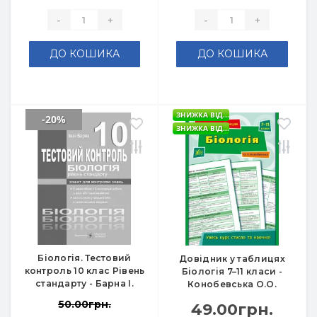
-
+
-
+
ДО КОШИКА
ДО КОШИКА
ЗНИЖКА ВІД...
-20%
ЗНИЖКА ВІД...
Біологія. Тестовий
Довідник у таблицях
контроль 10 клас Рівень
Біологія 7–11 класи -
стандарту - Барна І.
Конобевська О.О.
50.00грн.
49.00грн.