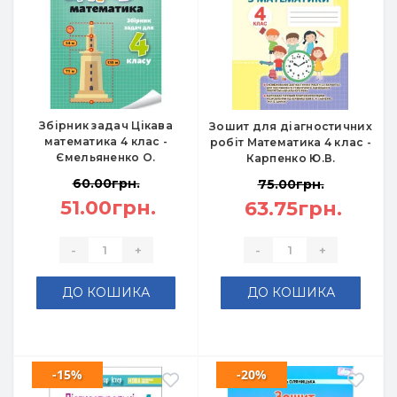
Збірник задач Цікава
Зошит для діагностичних
математика 4 клас -
робіт Математика 4 клас -
Ємельяненко О.
Карпенко Ю.В.
60.00грн.
75.00грн.
51.00грн.
63.75грн.
-
+
-
+
ДО КОШИКА
ДО КОШИКА
-15%
-20%