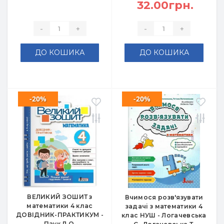
32.00грн.
-
+
-
+
ДО КОШИКА
ДО КОШИКА
-20%
-20%
ВЕЛИКИЙ ЗОШИТ з
Вчимося розв'язувати
математики 4 клас
задачі з математики 4
ДОВІДНИК-ПРАКТИКУМ -
клас НУШ - Логачевська
Паук Л.О.