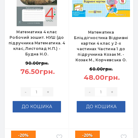
Математика 4 клас
Математика
Робочий зошит. НУШ (до
Бліцдігностика Відривні
підручника Математика. 4
картки 4 клас у 2-х
клас, Листопад Н.П.) -
частинах Частина 1 до
Будна Н.О.
підручника Козак М. -
Козак М., Корчевська О.
90.00грн.
60.00грн.
76.50грн.
48.00грн.
-
+
-
+
ДО КОШИКА
ДО КОШИКА
-20%
-20%