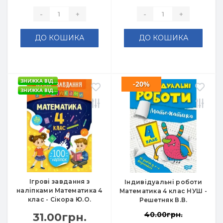
-
+
-
+
ДО КОШИКА
ДО КОШИКА
ЗНИЖКА ВІД...
-20%
ЗНИЖКА ВІД...
Ігрові завдання з
Індивідуальні роботи
наліпками Математика 4
Математика 4 клас НУШ -
клас - Сікора Ю.О.
Решетняк В.В.
40.00грн.
31.00грн.