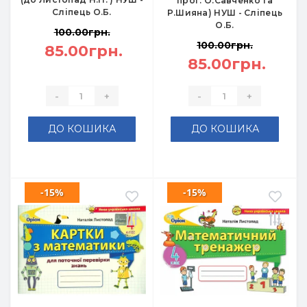
прог. О.Савченко та
Сліпець О.Б.
Р.Шияна) НУШ - Сліпець
О.Б.
100.00грн.
100.00грн.
85.00грн.
85.00грн.
-
+
-
+
ДО КОШИКА
ДО КОШИКА
-15%
-15%