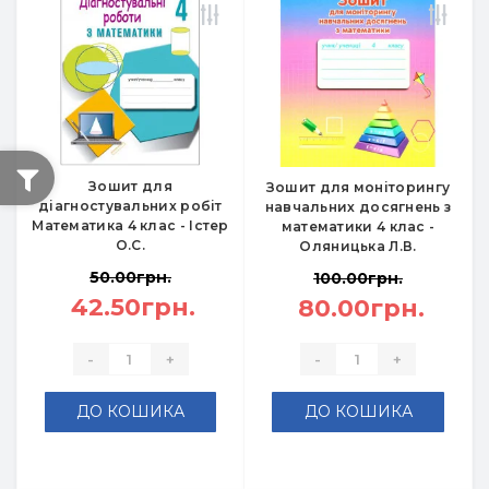
Зошит для
Зошит для моніторингу
діагностувальних робіт
навчальних досягнень з
Математика 4 клас - Істер
математики 4 клас -
О.С.
Оляницька Л.В.
50.00грн.
100.00грн.
42.50грн.
80.00грн.
-
+
-
+
ДО КОШИКА
ДО КОШИКА