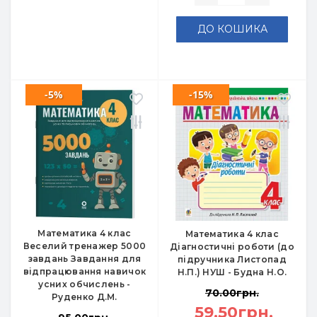
ДО КОШИКА
-5%
-15%
Математика 4 клас
Математика 4 клас
Веселий тренажер 5000
Діагностичні роботи (до
завдань Завдання для
підручника Листопад
відпрацювання навичок
Н.П.) НУШ - Будна Н.О.
усних обчислень -
70.00грн.
Руденко Д.М.
59.50грн.