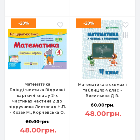
-20%
-20%
Математика
Математика в схемах і
Бліцдігностика Відривні
таблицях 4 клас -
картки 4 клас у 2-х
Васильева Д.В.
частинах Частина 2 до
60.00грн.
підручника Листопад Н.П.
48.00грн.
- Козак М., Корчевська О.
60.00грн.
48.00грн.