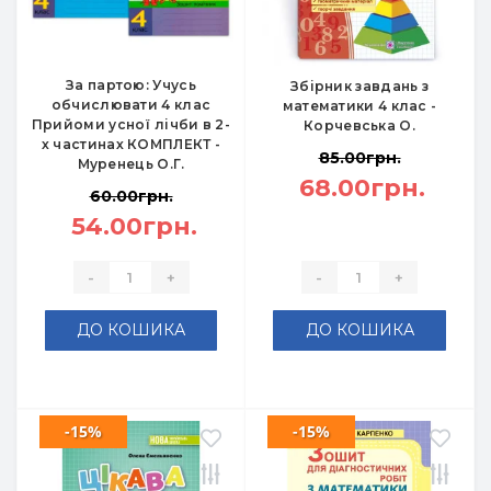
За партою: Учусь
Збірник завдань з
обчислювати 4 клас
математики 4 клас -
Прийоми усної лічби в 2-
Корчевська О.
х частинах КОМПЛЕКТ -
85.00грн.
Муренець О.Г.
68.00грн.
60.00грн.
54.00грн.
-
+
-
+
ДО КОШИКА
ДО КОШИКА
-15%
-15%