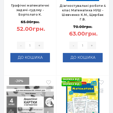
Графічні математичні
Діагностувальні роботи 4
задачі-судоку -
клас Математика НУШ -
Бортолато К.
Шевченко К.М., Щербак
Г.В.
65.00грн.
70.00грн.
52.00грн.
63.00грн.
-
+
-
+
ДО КОШИКА
ДО КОШИКА
ЗНИЖКА ВІД...
-20%
ЗНИЖКА ВІД...