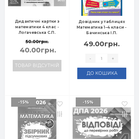
Дидактичні картки з
Довідник у таблицях
математики 4 клас -
Математика 1–4 класи -
Логачевська С.П.
Бачинська І.П.
50.00грн.
49.00грн.
40.00грн.
-
+
ТОВАР ВІДСУТНІЙ
ДО КОШИКА
-15%
-15%