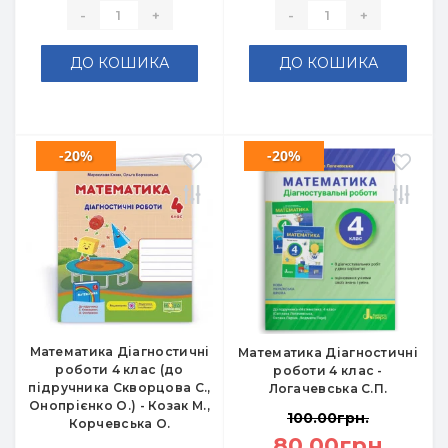
-
+
-
+
ДО КОШИКА
ДО КОШИКА
-20%
-20%
Математика Діагностичні
Математика Діагностичні
роботи 4 клас (до
роботи 4 клас -
підручника Скворцова С.,
Логачевська С.П.
Онопрієнко О.) - Козак М.,
100.00грн.
Корчевська О.
80.00грн.