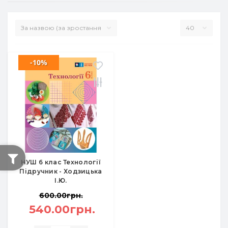
-10%
НУШ 6 клас Технології
Підручник - Ходзицька
І.Ю.
600.00грн.
540.00грн.