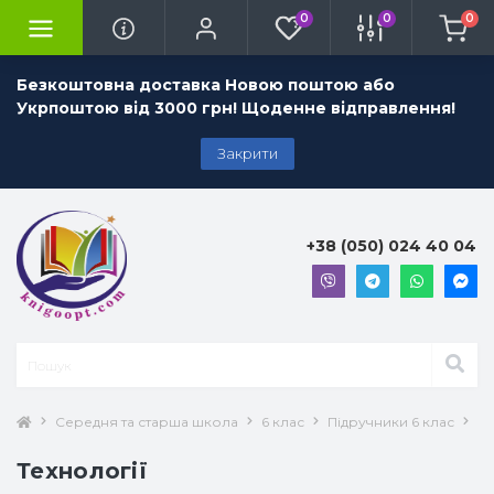
0
0
0
Безкоштовна доставка Новою поштою або
Укрпоштою від 3000 грн! Щоденне відправлення!
Закрити
+38 (050) 024 40 04
Середня та старша школа
6 клас
Підручники 6 клас
Те
Технології