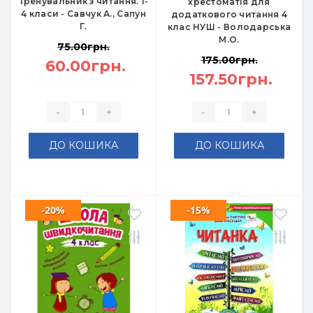
Тренувальник з читання. 1-
хрестоматія для
4 класи - Савчук А., Сапун
додаткового читання 4
Г.
клас НУШ - Володарська
М.О.
75.00грн.
175.00грн.
60.00грн.
157.50грн.
-
+
-
+
ДО КОШИКА
ДО КОШИКА
-20%
-15%