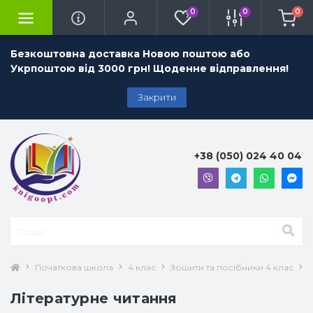
0
0
0
Безкоштовна доставка Новою поштою або
Укрпоштою від 3000 грн! Щоденне відправлення!
Закрити
+38 (050) 024 40 04
Початкова школа
4 клас
Зошити та посібники 4 клас
Л
Літературне читання