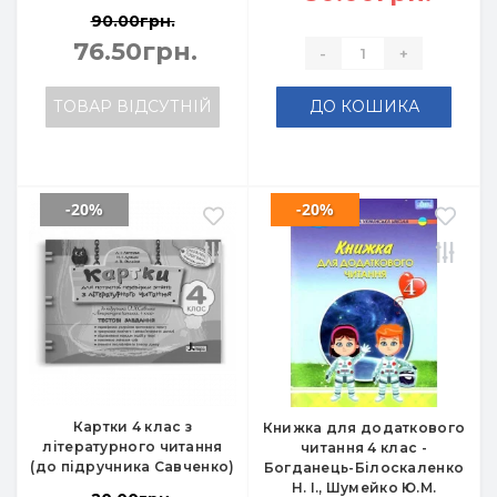
90.00грн.
76.50грн.
-
+
ТОВАР ВІДСУТНІЙ
ДО КОШИКА
-20%
-20%
Картки 4 клас з
Книжка для додаткового
літературного читання
читання 4 клас -
(до підручника Савченко)
Богданець-Білоскаленко
Н. І., Шумейко Ю.М.