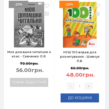
-20%
-20%
Моя домашня читальня 4
НУШ 100 вправ для
клас - Савченко О.Я.
розчитування - Шевчук
Л.В.
70.00грн.
60.00грн.
56.00грн.
48.00грн.
ТОВАР ВІДСУТНІЙ
-
+
ДО КОШИКА