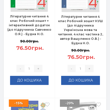
Літературне читання 4
Літературне читання 4
клас Робочий зошит +
клас Робочий зошит НУШ
інтерактивний додаток
(до підручника
(до підручника Савченко
Українська мова та
О.Я.) - Будна Н.О.
читання. 4 клас частина 2,
автор Вашуленко О.В.) -
90.00грн.
Будна Н.О.
76.50грн.
90.00грн.
76.50грн.
-
+
-
+
ДО КОШИКА
ДО КОШИКА
-15%
-20%