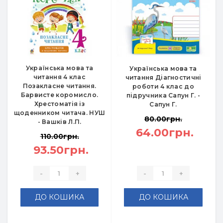
Українська мова та
Українська мова та
читання 4 клас
читання Діагностичні
Позакласне читання.
роботи 4 клас до
Барвисте коромисло.
підручника Сапун Г. -
Хрестоматія із
Сапун Г.
щоденником читача. НУШ
80.00грн.
- Вашків Л.П.
64.00грн.
110.00грн.
93.50грн.
-
+
-
+
ДО КОШИКА
ДО КОШИКА