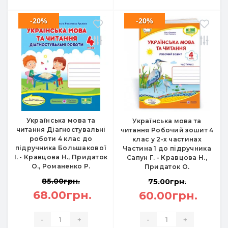
-20%
-20%
Українська мова та
Українська мова та
читання Діагностувальні
читання Робочий зошит 4
роботи 4 клас до
клас у 2-х частинах
підручника Большакової
Частина 1 до підручника
І. - Кравцова Н., Придаток
Сапун Г. - Кравцова Н.,
О., Романенко Р.
Придаток О.
85.00грн.
75.00грн.
68.00грн.
60.00грн.
-
+
-
+