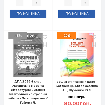
-
+
-
+
ДО КОШИКА
ДО КОШИКА
-15%
-20%
ДПА 2026 4 клас
Зошит з читання 4 клас -
Українська мова та
Богданець-Білоскаленко
Літературне читання
Н. І., Шумейко Ю.М.
Інтегровані контрольні
100.00грн.
роботи - Пономарьова К.,
80.00грн.
Гайова Л.