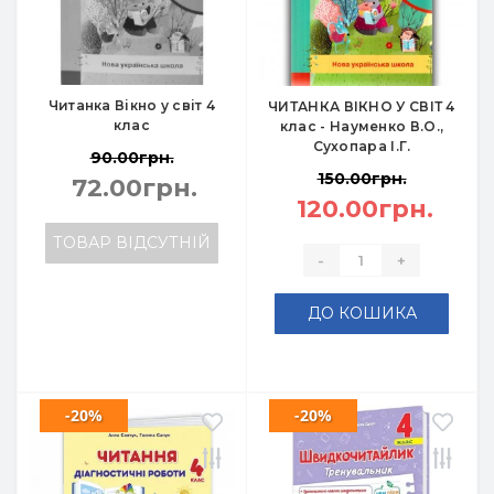
Читанка Вікно у світ 4
ЧИТАНКА ВІКНО У СВІТ 4
клас
клас - Науменко В.О.,
Сухопара І.Г.
90.00грн.
150.00грн.
72.00грн.
120.00грн.
ТОВАР ВІДСУТНІЙ
-
+
ДО КОШИКА
-20%
-20%