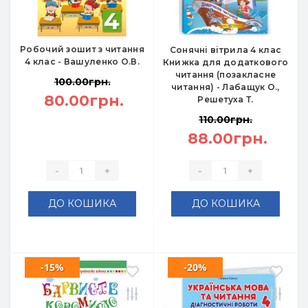
Робочий зошит з читання
Сонячні вітрила 4 клас
4 клас - Вашуленко О.В.
Книжка для додаткового
читання (позакласне
100.00грн.
читання) - Лабащук О.,
80.00грн.
Решетуха Т.
110.00грн.
88.00грн.
-
+
-
+
ДО КОШИКА
ДО КОШИКА
-15%
-20%