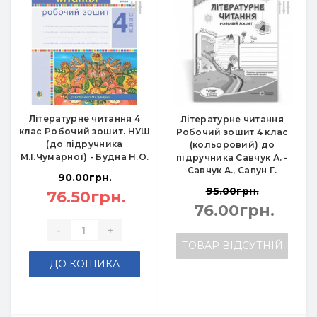
Літературне читання 4
Літературне читання
клас Робочий зошит. НУШ
Робочий зошит 4 клас
(до підручника
(кольоровий) до
М.І.Чумарної) - Будна Н.О.
підручника Савчук А. -
Савчук А., Сапун Г.
90.00грн.
95.00грн.
76.50грн.
76.00грн.
-
+
ТОВАР ВІДСУТНІЙ
ДО КОШИКА