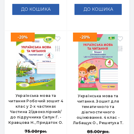
ДО КОШИКА
ДО КОШИКА
-20%
-20%
Українська мова та
Українська мова та
читання Робочий зошит 4
читання. Зошит для
клас у 2-х частинах
тематичного та
Частина 2/двоколірний/
діагностичного
до підручника Сапун Г. -
оцінювання. 4 клас -
Кравцова Н., Придаток О.
Лабащук О., Решетуха Т.
75.00грн.
85.00грн.