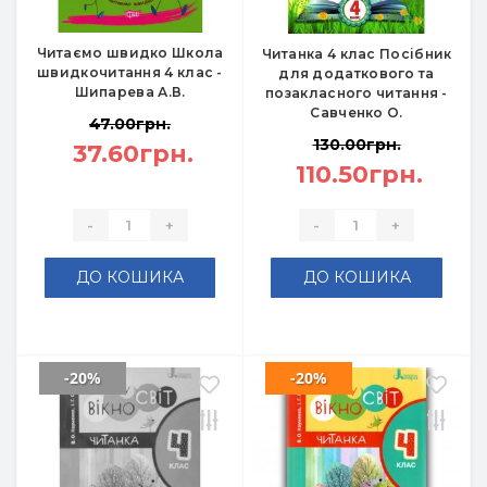
Читаємо швидко Школа
Читанка 4 клас Посібник
швидкочитання 4 клас -
для додаткового та
Шипарева А.В.
позакласного читання -
Савченко О.
47.00грн.
130.00грн.
37.60грн.
110.50грн.
-
+
-
+
ДО КОШИКА
ДО КОШИКА
-20%
-20%