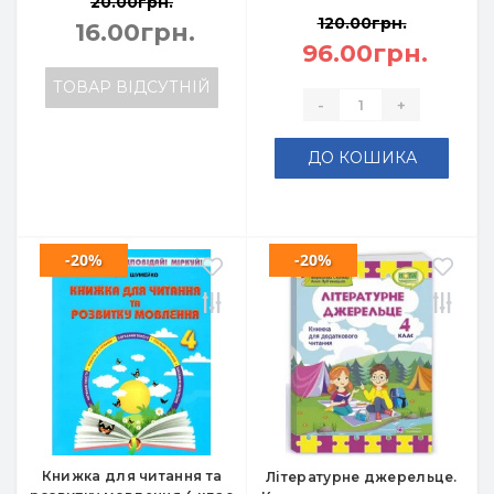
20.00грн.
120.00грн.
16.00грн.
96.00грн.
ТОВАР ВІДСУТНІЙ
-
+
ДО КОШИКА
-20%
-20%
Книжка для читання та
Літературне джерельце.