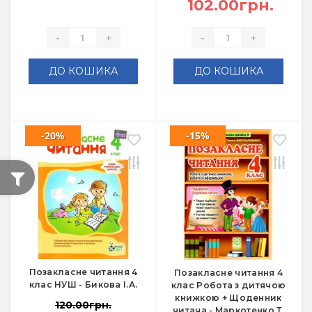
102.00грн.
-
+
-
+
ДО КОШИКА
ДО КОШИКА
-20%
-15%
Позакласне читання 4
Позакласне читання 4
клас НУШ - Бикова І.А.
клас Робота з дитячою
книжкою + Щоденник
120.00грн.
читача - Маркотенко Т.