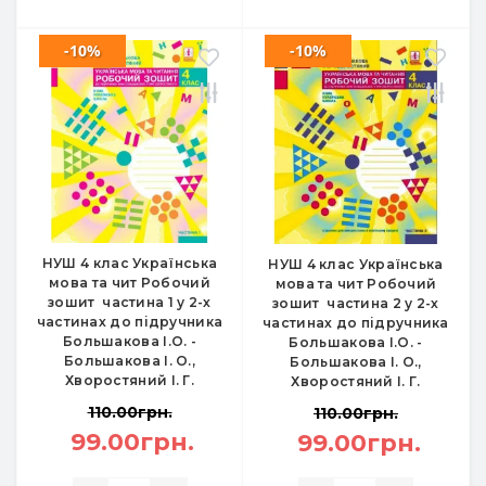
-10%
-10%
НУШ 4 клас Українська
НУШ 4 клас Українська
мова та чит Робочий
мова та чит Робочий
зошит частина 1 у 2-х
зошит частина 2 у 2-х
частинах до підручника
частинах до підручника
Большакова І.О. -
Большакова І.О. -
Большакова І. О.,
Большакова І. О.,
Хворостяний І. Г.
Хворостяний І. Г.
110.00грн.
110.00грн.
99.00грн.
99.00грн.