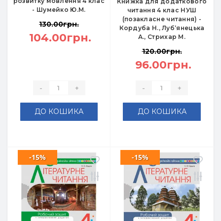
розвитку мовлення 4 клас
Книжка для додаткового
- Шумейко Ю.М.
читання 4 клас НУШ
(позакласне читання) -
130.00грн.
Кордуба Н., Луб‘янецька
104.00грн.
А., Стрихар М.
120.00грн.
96.00грн.
-
+
-
+
ДО КОШИКА
ДО КОШИКА
-15%
-15%