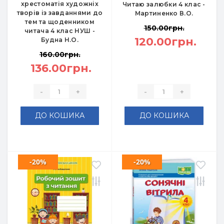
хрестоматія художніх
Читаю залюбки 4 клас -
творів із завданнями до
Мартиненко В.О.
тем та щоденником
150.00грн.
читача 4 клас НУШ -
120.00грн.
Будна Н.О.
160.00грн.
136.00грн.
-
+
-
+
ДО КОШИКА
ДО КОШИКА
-20%
-20%