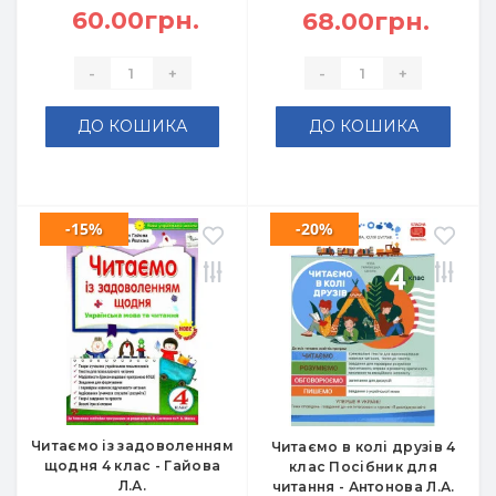
60.00грн.
68.00грн.
-
+
-
+
ДО КОШИКА
ДО КОШИКА
-15%
-20%
Читаємо із задоволенням
Читаємо в колі друзів 4
щодня 4 клас - Гайова
клас Посібник для
Л.А.
читання - Антонова Л.А.