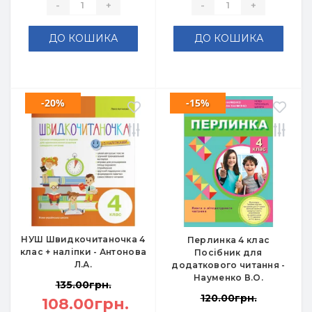
-
+
-
+
ДО КОШИКА
ДО КОШИКА
-20%
-15%
НУШ Швидкочитаночка 4
Перлинка 4 клас
клас + наліпки - Антонова
Посібник для
Л.А.
додаткового читання -
Науменко В.О.
135.00грн.
120.00грн.
108.00грн.