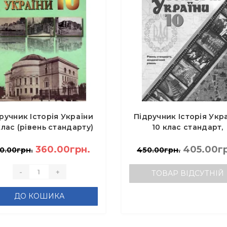
ручник Історія України
Підручник Історія Укр
клас (рівень стандарту)
10 клас стандарт,
- Струкевич О.К.
академічний рівень 
360.00грн.
Пометун О.І., Гупан Н.
405.00г
0.00грн.
450.00грн.
-
+
ТОВАР ВІДСУТНІЙ
ДО КОШИКА