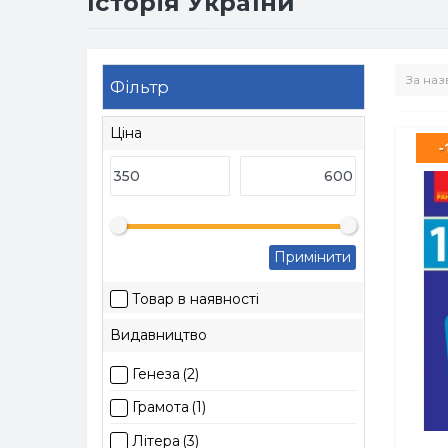
Історія України
Фільтр
Ціна
-
Примінити
Товар в наявності
Видавництво
Генеза
(2)
Грамота
(1)
Літера
(3)