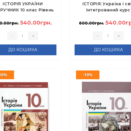
ІСТОРІЯ УКРАЇНИ
ІСТОРІЯ: Україна і св
РУЧНИК 10 клас Рівень
Інтегрований курс
тандарту - Гісем О.В.,
ПІДРУЧНИК 10 клас Рі
Мартинюк О.О.
540.00грн.
стандарту - Гісем О.
540.00г
0.00грн.
600.00грн.
-
+
-
+
ДО КОШИКА
ДО КОШИКА
10%
-10%