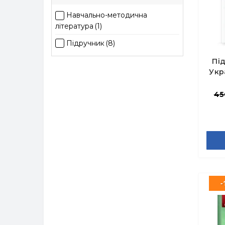
Навчально-методична
література
(1)
Підручник
(8)
Під
Укр
- В
45
-