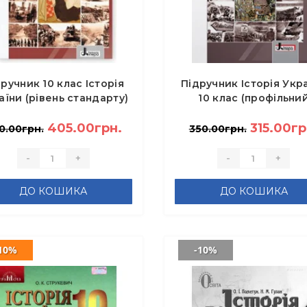
ручник 10 клас Історія
Підручник Історія Укр
аїни (рівень стандарту)
10 клас (профільни
ласов В.С., Кульчицький
рівень) - Власов В.С
С.В., Панарін О.Є.
405.00грн.
315.00гр
0.00грн.
350.00грн.
-
+
-
+
ДО КОШИКА
ДО КОШИКА
10%
-10%