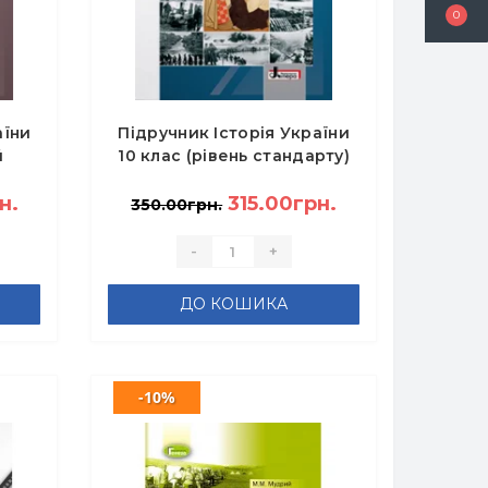
0
аїни
Підручник Історія України
й
10 клас (рівень стандарту)
.
- Власов В.С.
н.
315.00грн.
350.00грн.
-
+
ДО КОШИКА
-10%