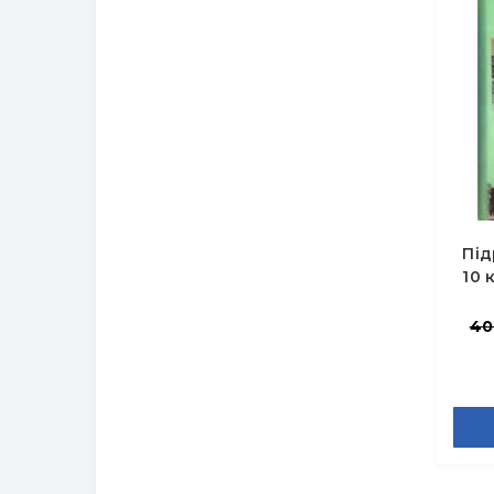
Під
10 
40