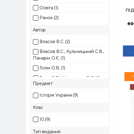
Освіта
(1)
ПІД
с
Ранок
(2)
60
Автор
Власов В.С.
(2)
Власов В.С., Кульчицький С.В.,
Панарін О.Є.
(1)
Гісем О.В.
(1)
-
Гісем О.В., Мартинюк О.О.
(1)
Предмет
Мудрий М.М.
(2)
Історія України
(9)
Пометун О.І.
(1)
Клас
Струкевич О.К.
(1)
10
(9)
Тип видання