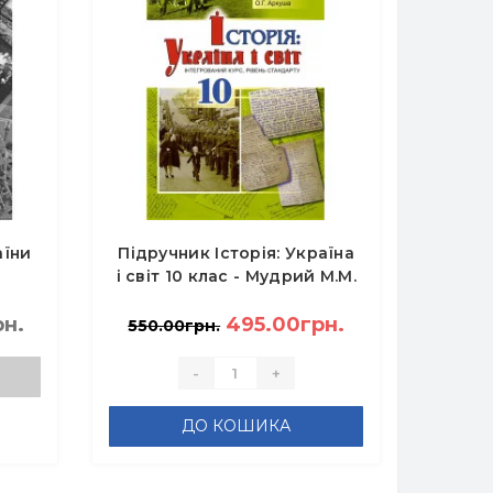
аїни
Підручник Історія: Україна
і світ 10 клас - Мудрий М.М.
-
М.
рн.
495.00грн.
550.00грн.
-
+
ДО КОШИКА