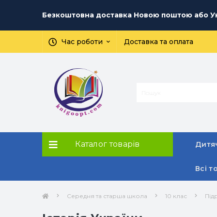
Безкоштовна доставка Новою поштою або Ук
Час роботи
Доставка та оплата
Каталог товарів
Дитяч
Всі т
Середня та старша школа
10 клас
Під