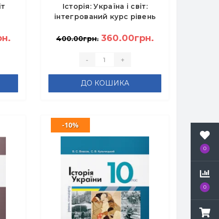
іт
Історія: Україна і світ:
інтегрований курс рівень
вень
стандарту: навчально-
В.
рн.
методичний посібник 10
360.00грн.
400.00грн.
клас - Мудрий М.М.
-
+
ДО КОШИКА
-10%
0
0