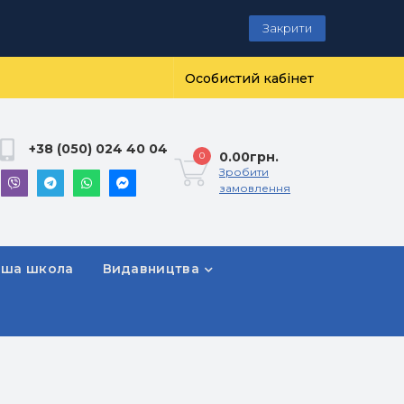
Закрити
Особистий кабінет
+38 (050) 024 40 04
0.00грн.
0
Зробити
замовлення
рша школа
Видавництва