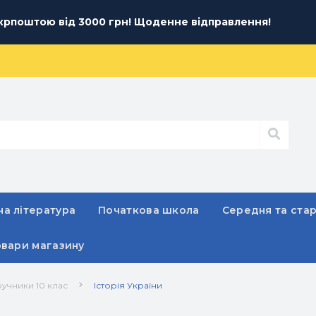
рпоштою від 3000 грн! Щоденне відправлення!
а література
Початкова школа
Середня та ста
овари магазину
ручники 10 клас
Історія України