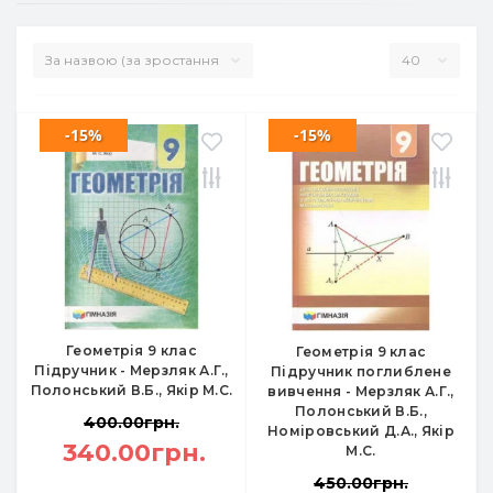
-15%
-15%
Геометрія 9 клас
Геометрія 9 клас
Підручник - Мерзляк А.Г.,
Підручник поглиблене
Полонський В.Б., Якір М.С.
вивчення - Мерзляк А.Г.,
Полонський В.Б.,
400.00грн.
Номіровський Д.А., Якір
340.00грн.
М.С.
450.00грн.