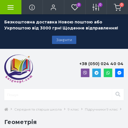
0
0
0
Безкоштовна доставка Новою поштою або
Укрпоштою від 3000 грн! Щоденне відправлення!
Закрити
+38 (050) 024 40 04
Середня та старша школа
9 клас
Підручники 9 клас
Ге
Геометрія