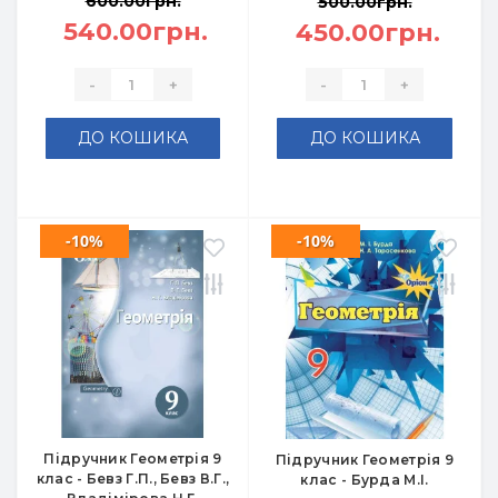
600.00грн.
500.00грн.
540.00грн.
450.00грн.
-
+
-
+
ДО КОШИКА
ДО КОШИКА
-10%
-10%
Підручник Геометрія 9
Підручник Геометрія 9
клас - Бевз Г.П., Бевз В.Г.,
клас - Бурда М.І.