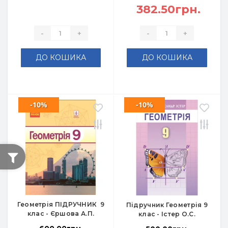
382.50грн.
-
+
-
+
ДО КОШИКА
ДО КОШИКА
-10%
-10%
Геометрія ПІДРУЧНИК 9
Підручник Геометрія 9
клас - Єршова А.П.
клас - Істер О.С.