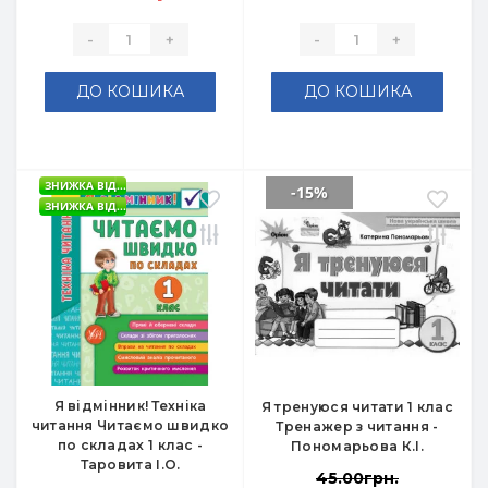
-
+
-
+
ДО КОШИКА
ДО КОШИКА
ЗНИЖКА ВІД...
-15%
ЗНИЖКА ВІД...
Я відмінник! Техніка
Я тренуюся читати 1 клас
читання Читаємо швидко
Тренажер з читання -
по складах 1 клас -
Пономарьова К.І.
Таровита І.О.
45.00грн.