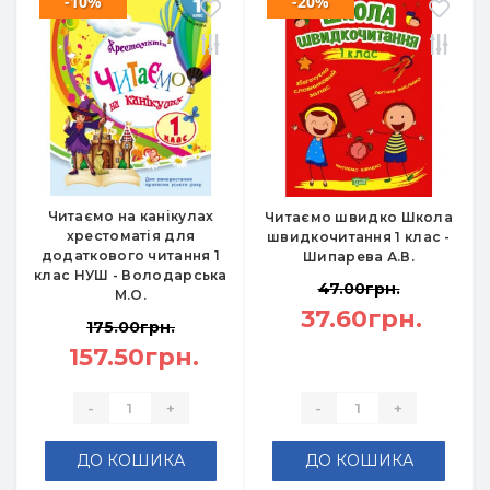
-10%
-20%
Читаємо на канікулах
Читаємо швидко Школа
хрестоматія для
швидкочитання 1 клас -
додаткового читання 1
Шипарева А.В.
клас НУШ - Володарська
47.00грн.
М.О.
37.60грн.
175.00грн.
157.50грн.
-
+
-
+
ДО КОШИКА
ДО КОШИКА