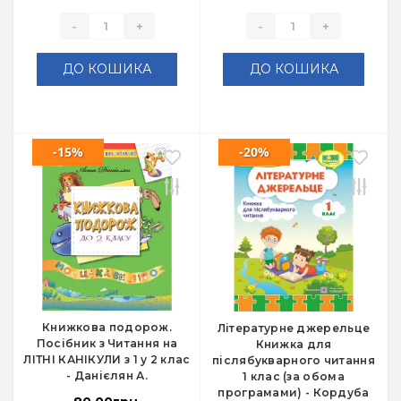
-
+
-
+
ДО КОШИКА
ДО КОШИКА
-15%
-20%
Книжкова подорож.
Літературне джерельце
Посібник з Читання на
Книжка для
ЛІТНІ КАНІКУЛИ з 1 у 2 клас
післябукварного читання
- Данієлян А.
1 клас (за обома
програмами) - Кордуба