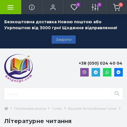
0
0
0
Безкоштовна доставка Новою поштою або
Укрпоштою від 3000 грн! Щоденне відправлення!
Закрити
+38 (050) 024 40 04
Початкова школа
1 клас
Зошити та посібники 1 клас
Лі
Літературне читання