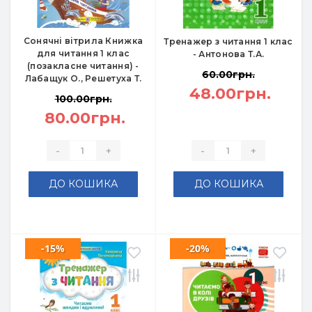
Сонячні вітрила Книжка
Тренажер з читання 1 клас
для читання 1 клас
- Антонова Т.А.
(позакласне читання) -
60.00грн.
Лабащук О., Решетуха Т.
48.00грн.
100.00грн.
80.00грн.
-
+
-
+
ДО КОШИКА
ДО КОШИКА
-15%
-20%