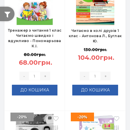
Тренажер з читання 1 клас
Читаємо в колі друзів 1
Читаємо швидко і
клас - Антонова Л., Буглак
вдумливо - Пономарьова
Ю.
К.І.
130.00грн.
80.00грн.
104.00грн.
68.00грн.
-
+
-
+
ДО КОШИКА
ДО КОШИКА
-20%
-20%