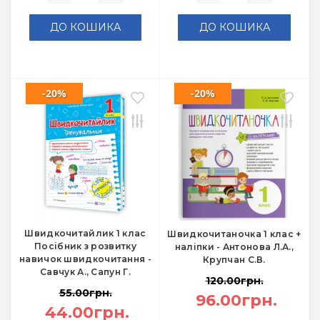
ДО КОШИКА
ДО КОШИКА
-20%
-20%
Швидкочитайлик 1 клас
Швидкочитаночка 1 клас +
Посібник з розвитку
наліпки - Антонова Л.А.,
навичок швидкочитання -
Крупчан С.В.
Савчук А., Сапун Г.
120.00грн.
55.00грн.
96.00грн.
44.00грн.