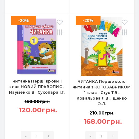
-20%
-20%
Читанка Перші кроки 1
ЧИТАНКА Перше коло
клас НОВИЙ ПРАВОПИС -
читання з КОТОЗАВРИКОМ
Науменко В., Сухопара І.Г.
1 клас - Стус Т.В.,
Ковальова Л.В., Іщенко
150.00грн.
О.Л.
120.00грн.
210.00грн.
168.00грн.
-
+
-
+