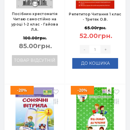
Посібник-хрестоматія
Репетитор Читання 1 клас
Читаю самостійно на
- Третяк О.В.
уроці 1-2 клас - Гайова
65.00грн.
Л.А.
52.00грн.
100.00грн.
85.00грн.
-
+
ТОВАР ВІДСУТНІЙ
ДО КОШИКА
-20%
-20%