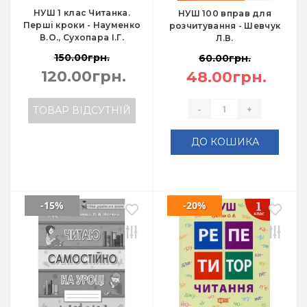
НУШ 1 клас Читанка.
НУШ 100 вправ для
Перші кроки - Науменко
розчитування - Шевчук
В.О., Сухопара І.Г.
Л.В.
150.00грн.
60.00грн.
120.00грн.
48.00грн.
-
+
ТОВАР ВІДСУТНІЙ
ДО КОШИКА
-15%
-20%