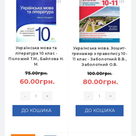
Українська мова та
Українська мова. Зошит-
література 10 клас -
тренажер з правопису 10-
Положий Т.М., Байлова Н.
11 клас - Заболотний В.В.,
М.
Заболотний О.В.
75.00грн.
100.00грн.
60.00грн.
80.00грн.
-
+
-
+
ДО КОШИКА
ДО КОШИКА