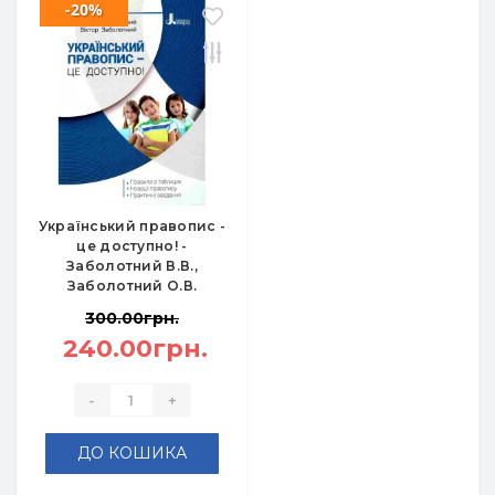
-20%
Український правопис -
це доступно! -
Заболотний В.В.,
Заболотний О.В.
300.00грн.
240.00грн.
-
+
ДО КОШИКА