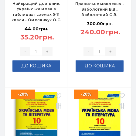
Найкращий довідник.
Правильне мовлення -
Українська мова в
Заболотний В.В.,
таблицях і схемах 5-11
Заболотний О.В.
класи - Омелянчук О.С.
300.00грн.
44.00грн.
240.00грн.
35.20грн.
-
+
-
+
ДО КОШИКА
ДО КОШИКА
-20%
-20%