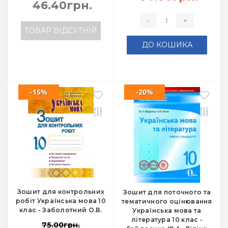
46.40грн.
-
+
ТОВАР ВІДСУТНІЙ
ДО КОШИКА
-15%
-20%
Зошит для контрольних
Зошит для поточного та
робіт Українська мова 10
тематичного оцінювання
клас - Заболотний О.В.
Українська мова та
література 10 клас -
75.00грн.