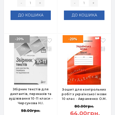
-
+
-
+
ДО КОШИКА
ДО КОШИКА
-20%
-20%
Збірник текстів для
Зошит для контрольних
диктантів, переказів та
робіт з української мови
аудіювання 10-11 класи -
10 клас - Авраменко О.М.
Черсунова Н.І.
80.00грн.
58.00грн.
64.00грн.