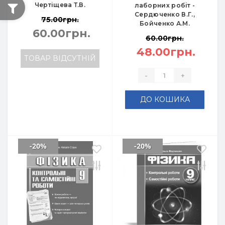
Чертіщева Т.В.
лаборних робіт -
Сердюченко В.Г.,
75.00грн.
Бойченко А.М.
60.00грн.
60.00грн.
48.00грн.
ТОВАР ВІДСУТНІЙ
-
+
ДО КОШИКА
-20%
-20%