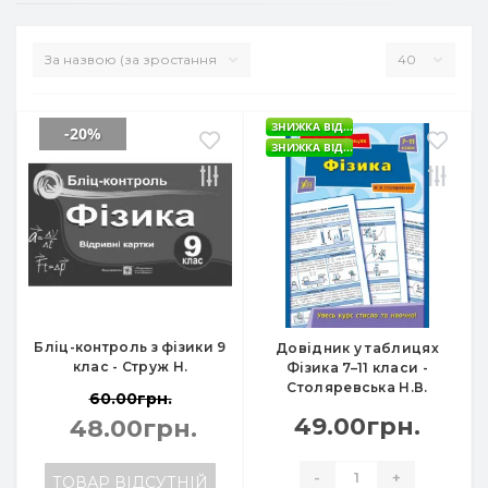
ЗНИЖКА ВІД...
-20%
ЗНИЖКА ВІД...
Бліц-контроль з фізики 9
Довідник у таблицях
клас - Струж Н.
Фізика 7–11 класи -
Столяревська Н.В.
60.00грн.
49.00грн.
48.00грн.
-
+
ТОВАР ВІДСУТНІЙ