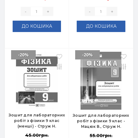
-
+
-
+
ДО КОШИКА
ДО КОШИКА
-20%
-20%
Зошит для лабораторних
Зошит для лабораторних
робіт з фізики 9 клас
робіт з фізики 9 клас -
(менші) - Струж Н.
Мацюк В., Струж Н.
45.00грн.
55.00грн.