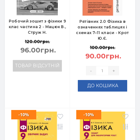
Робочий зошит з фізики 9
Рятівник 2.0 Фізика в
клас частина 2 - Мацюк В.,
означеннях таблицях і
Струж Н.
схемах 7–11 класи - Крот
Ю.Є.
120.00грн.
100.00грн.
96.00грн.
90.00грн.
ТОВАР ВІДСУТНІЙ
-
+
ДО КОШИКА
-10%
-10%