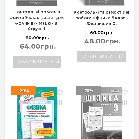
Контрольні роботи з
Контрольні та самостійні
фізики 9 клас (зошит для
роботи з фізики 9 клас -
4-х учнів) - Мацюк В.,
Федчишин О.
Струж Н.
60.00грн.
80.00грн.
48.00грн.
64.00грн.
ТОВАР ВІДСУТНІЙ
ТОВАР ВІДСУТНІЙ
-20%
-20%