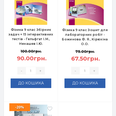
Фізика 9 клас Збірник
Фізика 9 клас Зошит для
задач + 15 інтерактивних
лабораторних робіт -
тестів - Гельфгат І.М.,
Божинова Ф. Я., Кірюхіна
Ненашев І.Ю.
О.О.
100.00грн.
75.00грн.
90.00грн.
67.50грн.
-
+
-
+
ДО КОШИКА
ДО КОШИКА
-20%