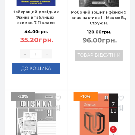
Найкращий довідник.
Робочий зошит з фізики 9
Фізика в таблицях і
клас частина 1 - Мацюк В.,
схемах. 7-11 класи
Струж Н.
44.00грн.
120.00грн.
35.20грн.
96.00грн.
-
+
ТОВАР ВІДСУТНІЙ
ДО КОШИКА
-20%
-10%