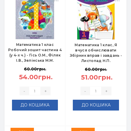
Математика 1 клас
Математика 1 клас, Я
Робочий зошит частина 4
вчуся обчислювати
(у 4-х ч.) - Гісь О.М., Філяк
Збірник вправ і завдань -
І.В., Зелінська М.М.
Листопад Н.П.
60.00грн.
60.00грн.
54.00грн.
51.00грн.
-
+
-
+
ДО КОШИКА
ДО КОШИКА