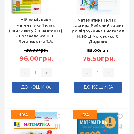
Мій помічник з
Математика 1 клас 1
математики 1 клас
частина Робочий зошит
(комплект у 2-х частинах)
до підручника Листопад
- Логачевська С.П.,
Н. НУШ Моісеєнко С.
Логачевська Т.А.
Дидакта
120.00грн.
85.00грн.
96.00грн.
76.50грн.
-
+
-
+
ДО КОШИКА
ДО КОШИКА
-10%
-5%