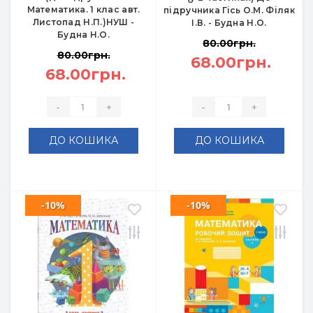
Математика. 1 клас авт.
підручника Гісь О.М. Філяк
Листопад Н.П.)НУШ -
І.В. - Будна Н.О.
Будна Н.О.
80.00грн.
80.00грн.
68.00грн.
68.00грн.
-
+
-
+
ДО КОШИКА
ДО КОШИКА
-10%
-10%