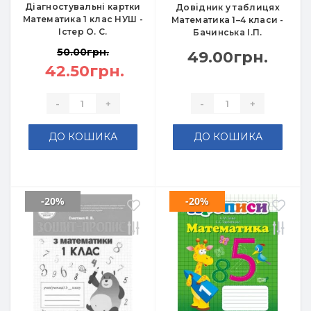
Діагностувальні картки
Довідник у таблицях
Математика 1 клас НУШ -
Математика 1–4 класи -
Істер О. С.
Бачинська І.П.
50.00грн.
49.00грн.
42.50грн.
-
+
-
+
ДО КОШИКА
ДО КОШИКА
-20%
-20%