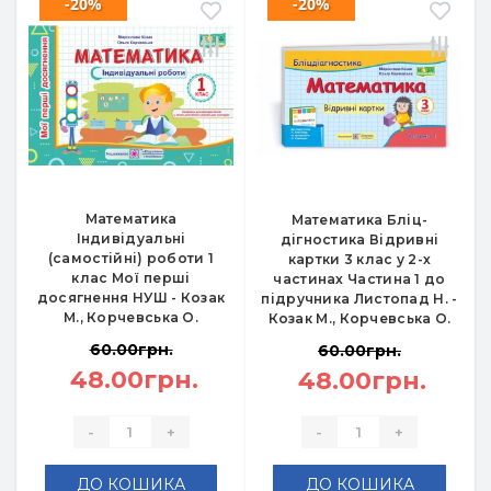
-20%
-20%
Математика
Математика Бліц-
Індивідуальні
дігностика Відривні
(самостійні) роботи 1
картки 3 клас у 2-х
клас Мої перші
частинах Частина 1 до
досягнення НУШ - Козак
підручника Листопад Н. -
М., Корчевська О.
Козак М., Корчевська О.
60.00грн.
60.00грн.
48.00грн.
48.00грн.
-
+
-
+
ДО КОШИКА
ДО КОШИКА