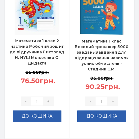
Математика 1 клас 2
Математика 1 клас
частина Робочий зошит
Веселий тренажер 5000
до підручника Листопад
завдань Завдання для
Н. НУШ Моісеєнко С.
відпрацювання навичок
Дидакта
усних обчислень -
Стадник С.М.
85.00грн.
95.00грн.
76.50грн.
90.25грн.
-
+
-
+
ДО КОШИКА
ДО КОШИКА