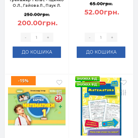
65.00грн.
О.Л., Гайова Л., Паук Л.
52.00грн.
250.00грн.
200.00грн.
-
+
-
+
ДО КОШИКА
ДО КОШИКА
ЗНИЖКА ВІД...
-15%
ЗНИЖКА ВІД...