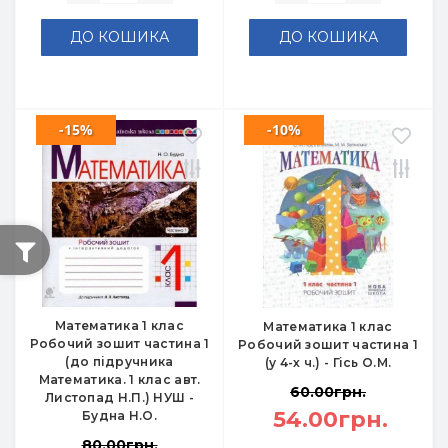
ДО КОШИКА
ДО КОШИКА
-15%
-10%
Математика 1 клас
Математика 1 клас
Робочий зошит частина 1
Робочий зошит частина 1
(до підручника
(у 4-х ч.) - Гісь О.М.
Математика. 1 клас авт.
60.00грн.
Листопад Н.П.) НУШ -
54.00грн.
Будна Н.О.
80.00грн.