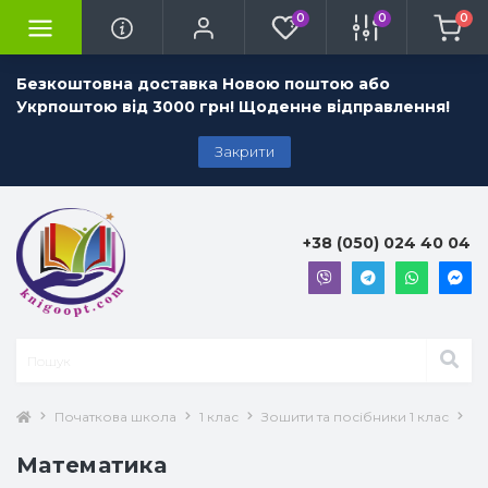
0
0
0
Безкоштовна доставка Новою поштою або
Укрпоштою від 3000 грн! Щоденне відправлення!
Закрити
+38 (050) 024 40 04
Початкова школа
1 клас
Зошити та посібники 1 клас
Ма
Математика