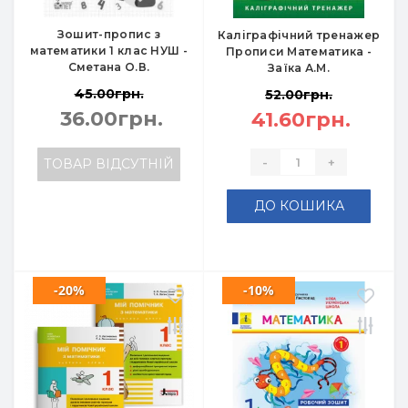
Зошит-пропис з
Каліграфічний тренажер
математики 1 клас НУШ -
Прописи Математика -
Сметана О.В.
Заїка А.М.
45.00грн.
52.00грн.
36.00грн.
41.60грн.
-
+
ТОВАР ВІДСУТНІЙ
ДО КОШИКА
-20%
-10%