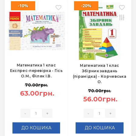
-10%
-20%
Математика 1 клас
Математика 1 клас
Експрес-перевірка - Гісь
Збірник завдань
О.М., Філяк І.В.
(пірамідка) - Корчевська
О.
70.00грн.
70.00грн.
63.00грн.
56.00грн.
-
+
-
+
ДО КОШИКА
ДО КОШИКА