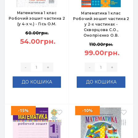
Математика 1 клас
Математика 1 клас
Робочий зошит частина 2
Робочий зошит частина 2
(у 4-х ч.) - Гісь О.М.
у 2-х частинах -
Скворцова С.О.,
60.00грн.
Онопрієнко О.В.
54.00грн.
110.00грн.
99.00грн.
-
+
-
+
ДО КОШИКА
ДО КОШИКА
-15%
-10%