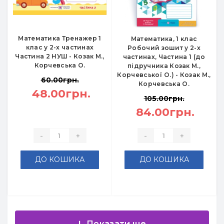
Математика Тренажер 1
Математика, 1 клас
клас у 2-х частинах
Робочий зошит у 2-х
Частина 2 НУШ - Козак М.,
частинах, Частина 1 (до
Корчевська О.
підручника Козак М.,
Корчевської О.) - Козак М.,
60.00грн.
Корчевська О.
48.00грн.
105.00грн.
84.00грн.
-
+
-
+
ДО КОШИКА
ДО КОШИКА
Показати ще