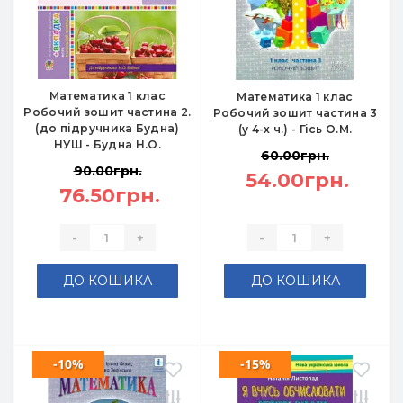
Математика 1 клас
Математика 1 клас
Робочий зошит частина 2.
Робочий зошит частина 3
(до підручника Будна)
(у 4-х ч.) - Гісь О.М.
НУШ - Будна Н.О.
60.00грн.
90.00грн.
54.00грн.
76.50грн.
-
+
-
+
ДО КОШИКА
ДО КОШИКА
-10%
-15%