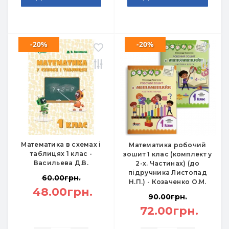
-20%
-20%
Математика в схемах і
Математика робочий
таблицях 1 клас -
зошит 1 клас (комплект у
Васильева Д.В.
2-х. Частинах) (до
підручника Листопад
60.00грн.
Н.П.) - Козаченко О.М.
48.00грн.
90.00грн.
72.00грн.