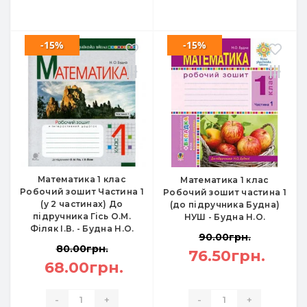
-15%
-15%
Математика 1 клас
Математика 1 клас
Робочий зошит Частина 1
Робочий зошит частина 1
(у 2 частинах) До
(до підручника Будна)
підручника Гісь О.М.
НУШ - Будна Н.О.
Філяк І.В. - Будна Н.О.
90.00грн.
80.00грн.
76.50грн.
68.00грн.
-
+
-
+