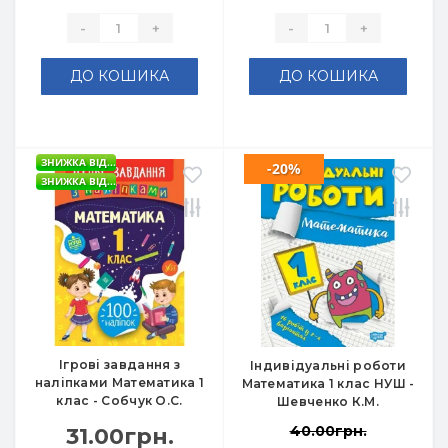
-
+
-
+
ДО КОШИКА
ДО КОШИКА
ЗНИЖКА ВІД...
-20%
ЗНИЖКА ВІД...
Ігрові завдання з
Індивідуальні роботи
наліпками Математика 1
Математика 1 клас НУШ -
клас - Собчук О.С.
Шевченко К.М.
40.00грн.
31.00грн.