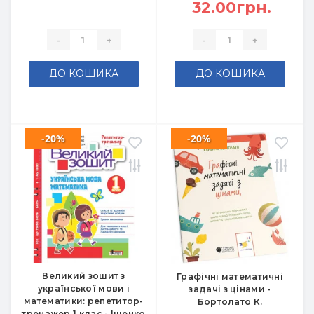
32.00грн.
-
+
-
+
ДО КОШИКА
ДО КОШИКА
-20%
-20%
Великий зошит з
Графічні математичні
української мови і
задачі з цінами -
математики: репетитор-
Бортолато К.
тренажер 1 клас - Іщенко