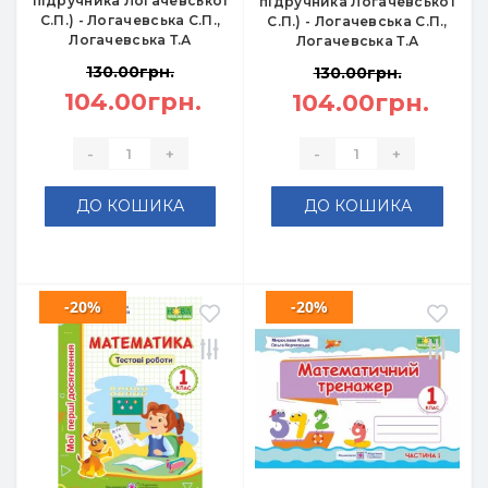
підручника Логачевської
підручника Логачевської
С.П.) - Логачевська С.П.,
С.П.) - Логачевська С.П.,
Логачевська Т.А
Логачевська Т.А
130.00грн.
130.00грн.
104.00грн.
104.00грн.
-
+
-
+
ДО КОШИКА
ДО КОШИКА
-20%
-20%