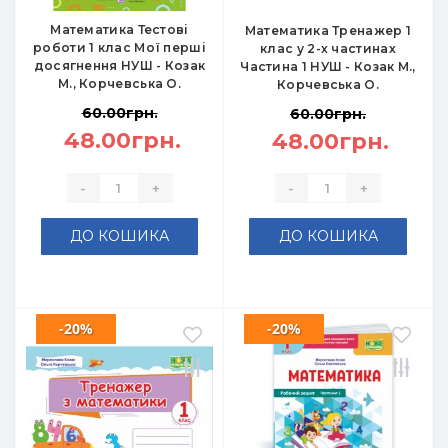
Математика Тестові
Математика Тренажер 1
роботи 1 клас Мої перші
клас у 2-х частинах
досягнення НУШ - Козак
Частина 1 НУШ - Козак М.,
М., Корчевська О.
Корчевська О.
60.00грн.
60.00грн.
48.00грн.
48.00грн.
-
+
-
+
ДО КОШИКА
ДО КОШИКА
-20%
-20%