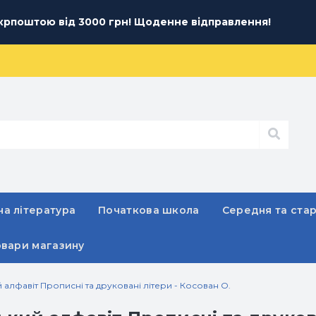
рпоштою від 3000 грн! Щоденне відправлення!
а література
Початкова школа
Середня та ста
овари магазину
й алфавіт Прописні та друковані літери - Косован О.