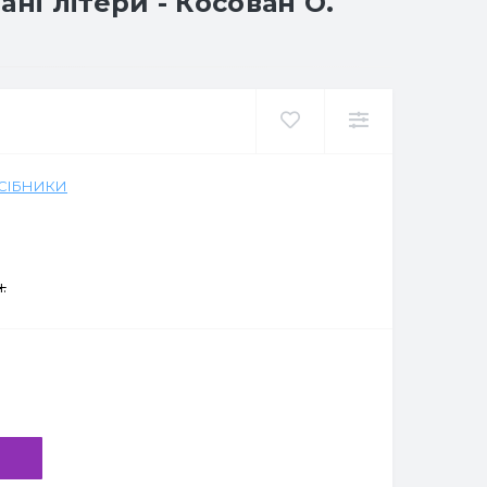
ні літери - Косован О.
ОСІБНИКИ
.