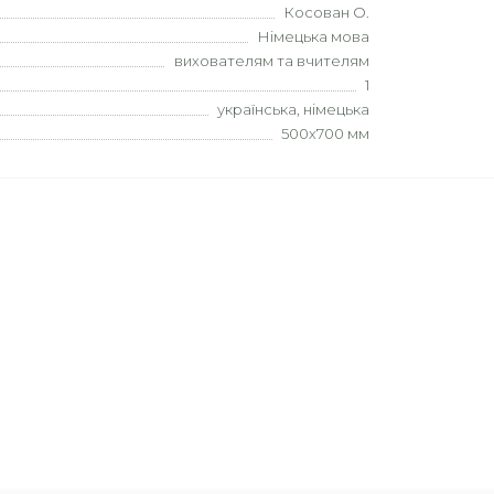
Косован О.
Німецька мова
вихователям та вчителям
1
українська, німецька
500х700 мм