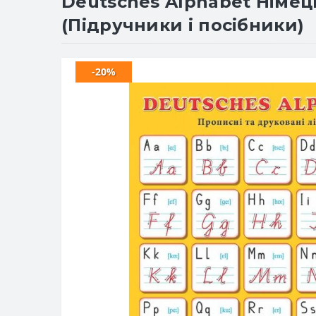
Deutsches Alphabet Німець
(Підручники і посібники)
-20%