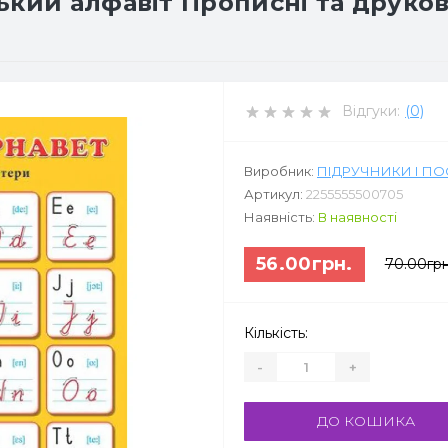
кий алфавіт Прописні та друкова
Відгуки:
(0)
Виробник:
ПІДРУЧНИКИ І П
Артикул:
2255555500705
Наявність:
В наявності
56.00грн.
70.00грн
Кількість:
-
+
ДО КОШИКА