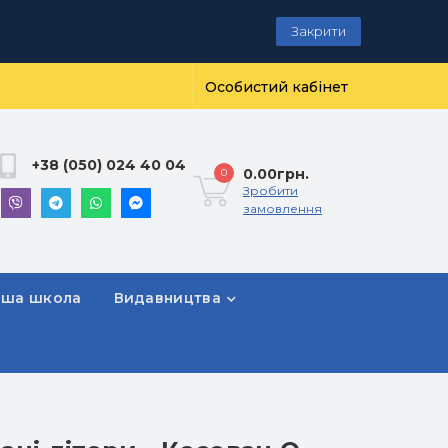
Закрити
Особистий кабінет
+38 (050) 024 40 04
0.00грн.
0
Зробити
замовлення
рша школа
Видавництва