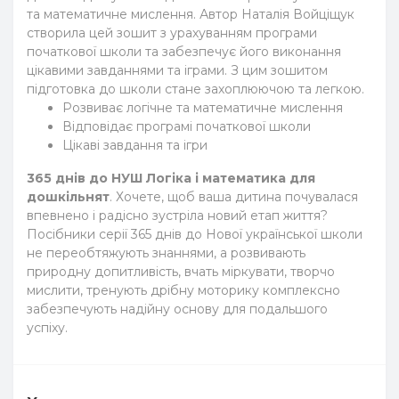
та математичне мислення. Автор Наталія Войціщук
створила цей зошит з урахуванням програми
початкової школи та забезпечує його виконання
цікавими завданнями та іграми. З цим зошитом
підготовка до школи стане захоплюючою та легкою.
Розвиває логічне та математичне мислення
Відповідає програмі початкової школи
Цікаві завдання та ігри
365 днів до НУШ Логіка і математика для
дошкільнят
. Хочете, щоб ваша дитина почувалася
впевнено і радісно зустріла новий етап життя?
Посібники серії 365 днів до Нової української школи
не переобтяжують знаннями, а розвивають
природну допитливість, вчать міркувати, творчо
мислити, тренують дрібну моторику комплексно
забезпечують надійну основу для подальшого
успіху.