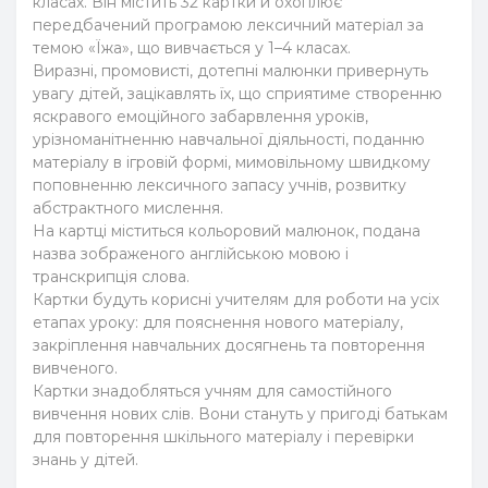
класах. Він містить 32 картки й охоплює
передбачений програмою лексичний матеріал за
темою «Їжа», що вивчається у 1–4 класах.
Виразні, промовисті, дотепні малюнки привернуть
увагу дітей, зацікавлять їх, що сприятиме створенню
яскравого емоційного забарвлення уроків,
урізноманітненню навчальної діяльності, поданню
матеріалу в ігровій формі, мимовільному швидкому
поповненню лексичного запасу учнів, розвитку
абстрактного мислення.
На картці міститься кольоровий малюнок, подана
назва зображеного англійською мовою і
транскрипція слова.
Картки будуть корисні учителям для роботи на усіх
етапах уроку: для пояснення нового матеріалу,
закріплення навчальних досягнень та повторення
вивченого.
Картки знадобляться учням для самостійного
вивчення нових слів. Вони стануть у пригоді батькам
для повторення шкільного матеріалу і перевірки
знань у дітей.