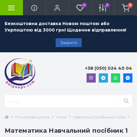
0
0
0
Безкоштовна доставка Новою поштою або
Укрпоштою від 3000 грн! Щоденне відправлення!
Закрити
+38 (050) 024 40 04
Початкова школа
1 клас
Навчальні посібники 1 клас
Ма
Математика Навчальний посібник 1