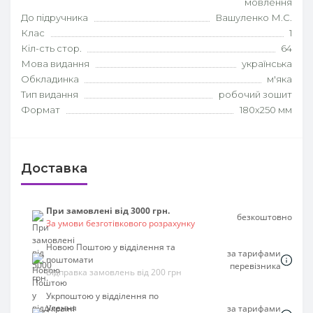
мовлення
До підручника
Вашуленко М.С.
Клас
1
Кіл-сть стор.
64
Мова видання
українська
Обкладинка
м'яка
Тип видання
робочий зошит
Формат
180х250 мм
Доставка
При замовлені від 3000 грн.
безкоштовно
За умови безготівкового розрахунку
Новою Поштою у відділення та
за тарифами
поштомати
перевізника
Відправка замовлень від 200 грн
Укрпоштою у відділення по
Україні
за тарифами