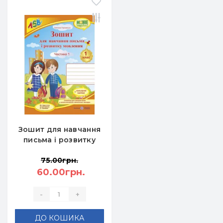
Зошит для навчання
письма і розвитку
мовлення 1 клас
75.00грн.
частина 1 до
60.00грн.
підручника
Вашуленко М. -
Тарнавська С.С.
-
+
ДО КОШИКА