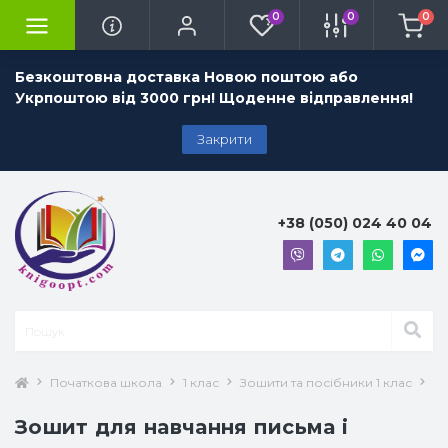
0
0
0
Безкоштовна доставка Новою поштою або
Укрпоштою від 3000 грн! Щоденне відправлення!
Закрити
+38 (050) 024 40 04
Початкова школа
1 клас
Зошити та посібники 1 клас
Ук
Зошит для навчання письма і