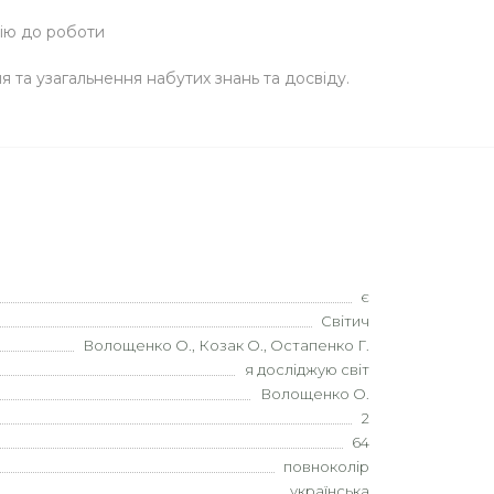
цію до роботи
я та узагальнення набутих знань та досвіду.
є
Світич
Волощенко О., Козак О., Остапенко Г.
я досліджую світ
Волощенко О.
2
64
повноколір
українська