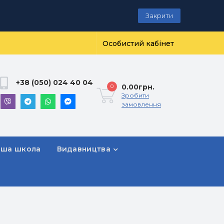
Закрити
Особистий кабінет
+38 (050) 024 40 04
0.00грн.
0
Зробити
замовлення
рша школа
Видавництва