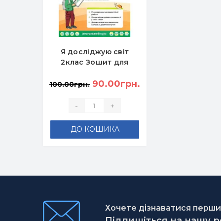
Я досліджую світ
2клас Зошит для
діагностувальних
робіт.
90.00грн.
100.00грн.
Компетентнісні
завдання для
-
+
формувального
оцінювання -
ДО КОШИКА
Волощенко О., Козак
О., Остапенко Г.
Хочете дізнаватися першим
Підпишіться на нашу 