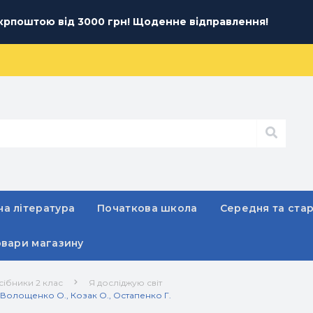
рпоштою від 3000 грн! Щоденне відправлення!
а література
Початкова школа
Середня та ста
овари магазину
сібники 2 клас
Я досліджую світ
- Волощенко О., Козак О., Остапенко Г.