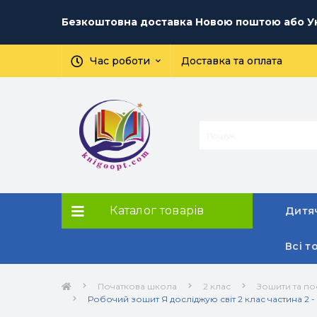
Безкоштовна доставка Новою поштою або Ук
Час роботи
Доставка та оплата
Каталог товарів
Дитяч
Всі т
Початкова школа
2 клас
Зошити та по
Робочий зошит Я досліджую світ 2 клас частина 2 