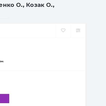
нко О., Козак О.,
рн.