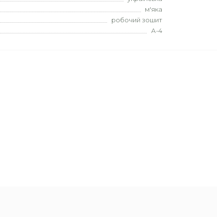
м'яка
робочий зошит
А-4