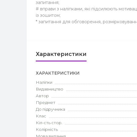
запитання;
# вправи з наліпками, які підсилюють мотива
із зошитом;
* запитання для обговорення, розмірковуванн
Характеристики
ХАРАКТЕРИСТИКИ
Наліпки
Видавництво
Автор
Предмет
До підручника
Клас
Кіл-сть стор.
Колірність
Мова видання