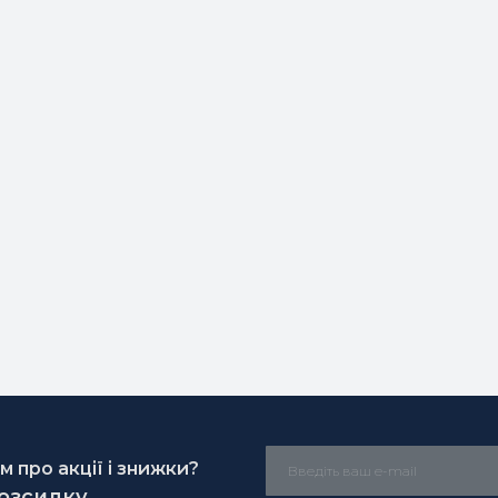
 про акції і знижки?
розсилку