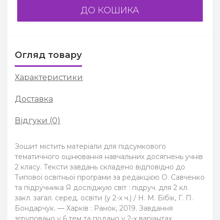
ДО КОШИКА
Огляд товару
Характеристики
Доставка
Відгуки (0)
Зошит містить матеріали для підсумкового
тематичного оцінювання навчальних досягнень учнів
2 класу. Тексти завдань складено відповідно до
Типової освітньої програми за редакцією О. Савченко
та підручника Я досліджую світ : підруч. для 2 кл.
закл. загал. серед. освіти (у 2-х ч.) / Н. М. Бібік, Г. П.
Бондарчук. — Харків : Ранок, 2019. Завдання
згруповано у 6 тем та подано у 2-х варіантах.