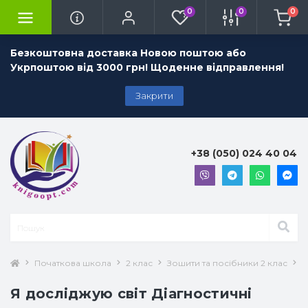
0
0
0
Безкоштовна доставка Новою поштою або
Укрпоштою від 3000 грн! Щоденне відправлення!
Закрити
+38 (050) 024 40 04
Початкова школа
2 клас
Зошити та посібники 2 клас
Я
Я досліджую світ Діагностичні