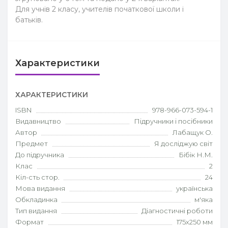
Для учнів 2 класу, учителів початкової школи і
батьків.
Характеристики
ХАРАКТЕРИСТИКИ
ISBN
978-966-073-594-1
Видавництво
Підручники і посібники
Автор
Лабащук О.
Предмет
Я досліджую світ
До підручника
Бібік Н.М.
Клас
2
Кіл-сть стор.
24
Мова видання
українська
Обкладинка
м'яка
Тип видання
Діагностичні роботи
Формат
175х250 мм