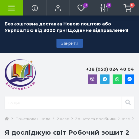
0
0
0
Безкоштовна доставка Новою поштою або
Укрпоштою від 3000 грн! Щоденне відправлення!
Закрити
+38 (050) 024 40 04
Початкова школа
2 клас
Зошити та посібники 2 клас
Я
Я досліджую світ Робочий зошит 2