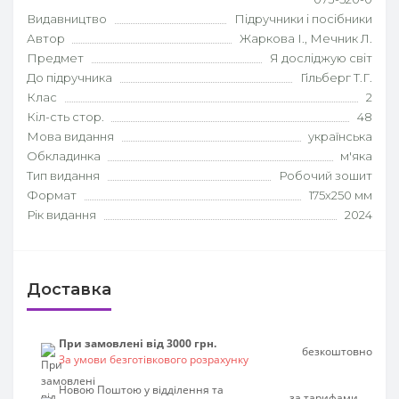
Видавництво
Підручники і посібники
Автор
Жаркова І., Мечник Л.
Предмет
Я досліджую світ
До підручника
Гільберг Т.Г.
Клас
2
Кіл-сть стор.
48
Мова видання
українська
Обкладинка
м'яка
Тип видання
Робочий зошит
Формат
175х250 мм
Рік видання
2024
Доставка
При замовлені від 3000 грн.
безкоштовно
За умови безготівкового розрахунку
Новою Поштою у відділення та
за тарифами