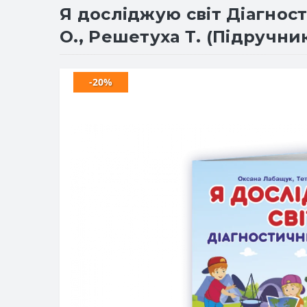
Я досліджую світ Діагнос
О., Решетуха Т. (Підручни
-20%