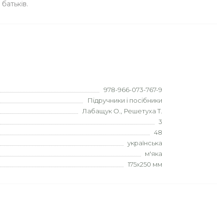
 батьків.
978-966-073-767-9
Підручники і посібники
Лабащук О., Решетуха Т.
3
48
українська
м'яка
175х250 мм