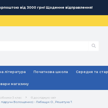
рпоштою від 3000 грн! Щоденне відправлення!
а література
Початкова школа
Середня та ста
овари магазину
сібники 3 клас
Я досліджую світ
о підручн Волощенко) - Лабащук О., Решетуха Т.