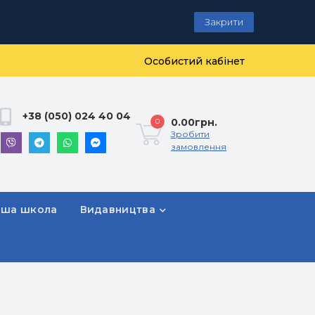
Закрити
Особистий кабінет
+38 (050) 024 40 04
0.00грн.
0
Зробити
замовлення
рша школа
Видавництва