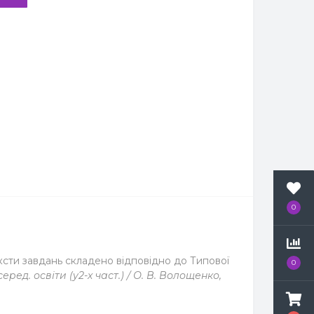
0
ксти завдань складено відповідно до Типової
0
серед. освіти (у2-х част.) / О. В. Волощенко,