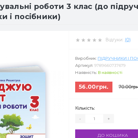
тувальні роботи 3 клас (до підр
ки і посібники)
Відгуки:
(0)
Виробник:
ПІДРУЧНИКИ І П
Артикул:
9789660737679
Наявність:
В наявності
56.00грн.
70.00грн
Кількість:
-
+
ДО КОШИКА