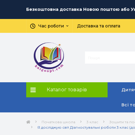
Безкоштовна доставка Новою поштою або Ук
Час роботи
Доставка та оплата
Каталог товарів
Дитяч
Всі т
Початкова школа
3 клас
Зошити та по
Я досліджую світ Діагностувальні роботи 3 клас (д