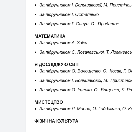
За підручником І. Большакової, М. Пристінсь
За підручником І. Остапенко
За підручником Г. Сапун, О., Придаток
МАТЕМАТИКА
За підручником А. Заїки
За підручником С. Логачевської, Т. Логачевсь
Я ДОСЛІДЖУЮ СВІТ
За підручником О. Волощенко, О. Козак, Г. 
За підручником І. Большакової, М. Пристінсь
За підручником О. Іщенко, О. Ващенко, Л. Ро
МИСТЕЦТВО
За підручником Л. Масол, О. Гайдамаки, О. 
ФІЗИЧНА КУЛЬТУРА