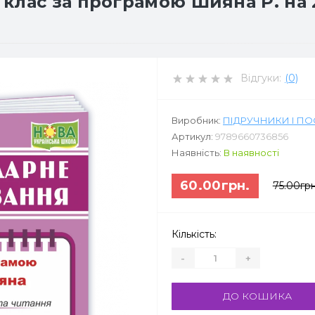
лас за програмою Шияна Р. на 20
Відгуки:
(0)
Виробник:
ПІДРУЧНИКИ І П
Артикул:
9789660736856
Наявність:
В наявності
60.00грн.
75.00грн
Кількість:
-
+
ДО КОШИКА