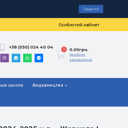
Закрити
Особистий кабінет
+38 (050) 024 40 04
0.00грн.
0
Зробити
замовлення
рша школа
Видавництва