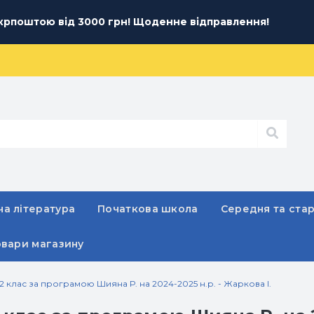
рпоштою від 3000 грн! Щоденне відправлення!
а література
Початкова школа
Середня та ста
овари магазину
 клас за програмою Шияна Р. на 2024-2025 н.р. - Жаркова І.