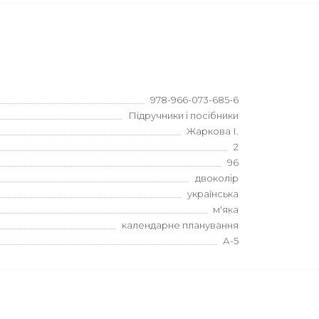
978-966-073-685-6
Підручники і посібники
Жаркова І.
2
96
двоколір
українська
м'яка
календарне планування
А-5