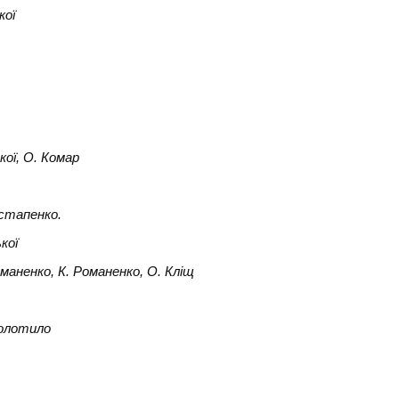
кої
кої, О. Комар
Остапенко.
кої
маненко, К. Романенко, О. Кліщ
Колотило