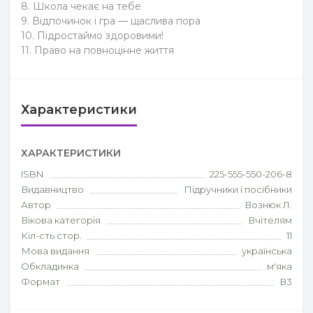
8. Школа чекає на тебе
9. Відпочинок і гра — щаслива пора
10. Підростаймо здоровими!
11. Право на повноцінне життя
Характеристики
ХАРАКТЕРИСТИКИ
ISBN
225-555-550-206-8
Видавництво
Підручники і посібники
Автор
Вознюк Л.
Вікова категорія
Вчітелям
Кіл-сть стор.
11
Мова видання
українська
Обкладинка
м'яка
Формат
В3