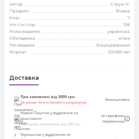
Автор
Струж Н.
Предмет
Фізика
Клас
7
Кіл-сть стор.
128
Мова видання
українська
Обкладинка
м'яка
Тип видання
Бліцоцінювання
Формат
125х180 мм
Доставка
При замовлені від 3000 грн.
безкоштовно
За умови безготівкового розрахунку
Новою Поштою у відділення та
за тарифами
поштомати
перевізника
Відправка замовлень від 200 грн
Укрпоштою у відділення по