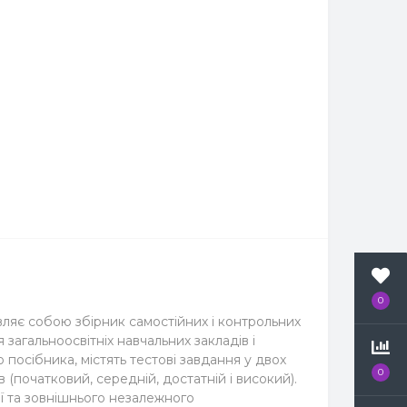
0
являє собою збірник самостійних і контрольних
 загальноосвітніх навчальних закладів і
посібника, містять тестові завдання у двох
0
(початковий, середній, достатній і високий).
ії та зовнішнього незалежного