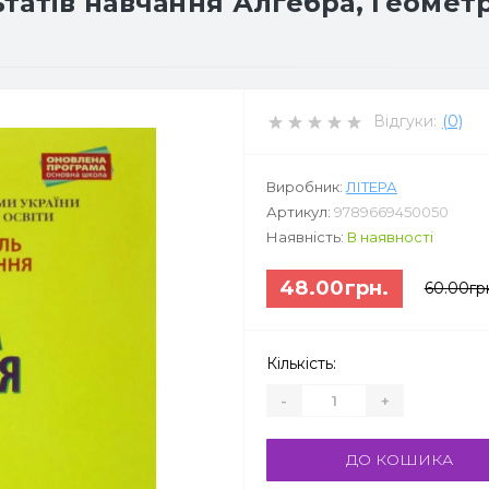
атів навчання Алгебра, Геометрі
Відгуки:
(0)
Виробник:
ЛІТЕРА
Артикул:
9789669450050
Наявність:
В наявності
48.00грн.
60.00гр
Кількість:
-
+
ДО КОШИКА