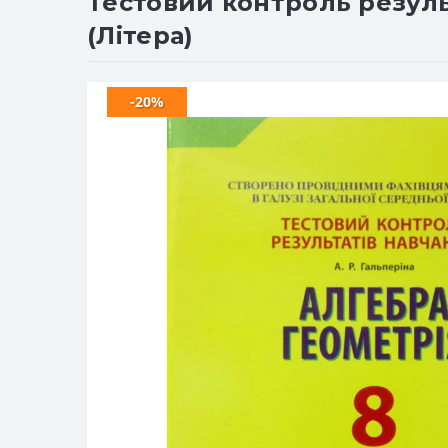
Тестовий контроль результ
(Літера)
-20%