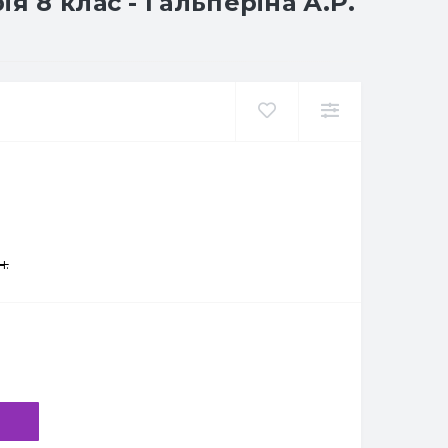
я 8 клас - Гальперіна А.Р.
н.