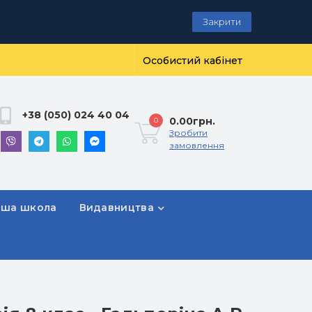
Закрити
Особистий кабінет
+38 (050) 024 40 04
0.00грн.
0
Зробити
замовлення
рша школа
Видавництва