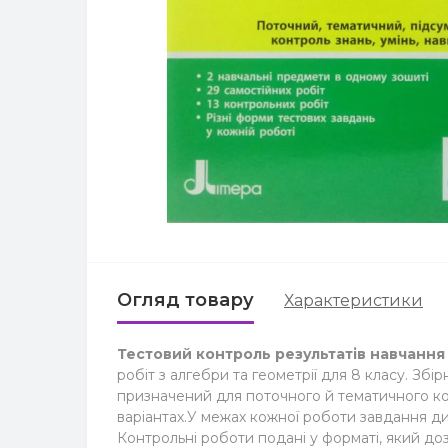
Огляд товару
Характеристики
Тестовий контроль результатів навчання
робіт з алгебри та геометрії для 8 класу. Зб
призначений для поточного й тематичного кон
варіантах.У межах кожної роботи завдання ди
Контрольні роботи подані у форматі, який до