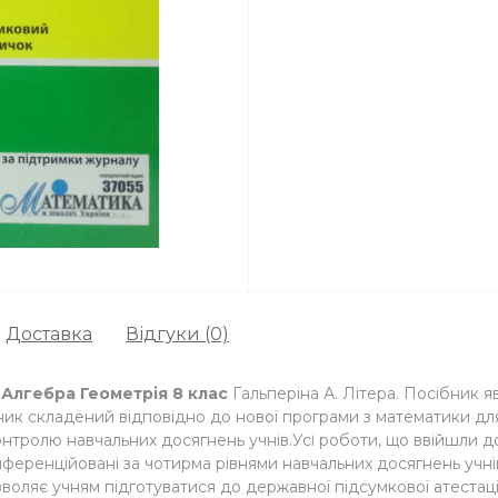
Доставка
Відгуки (0)
 Алгебра Геометрія 8 клас
Гальперіна А. Літера. Посібник 
ірник складений відповідно до нової програми з математики для
тролю навчальних досягнень учнів.Усі роботи, що ввійшли до 
ференційовані за чотирма рівнями навчальних досягнень учнів 
зволяє учням підготуватися до державної підсумкової атестац