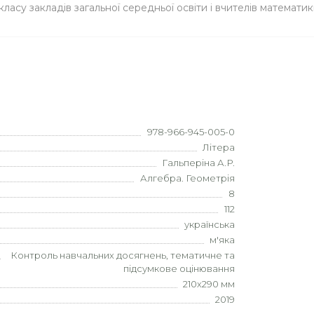
асу закладів загальної середньої освіти і вчителів математик
978-966-945-005-0
Літера
Гальперіна А.Р.
Алгебра. Геометрія
8
112
українська
м'яка
Контроль навчальних досягнень, тематичне та
підсумкове оцінювання
210х290 мм
2019