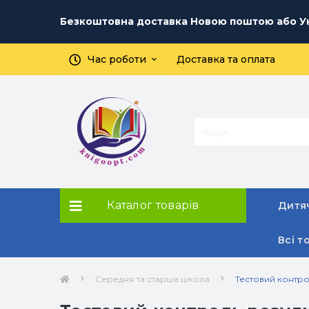
Безкоштовна доставка Новою поштою або Ук
Час роботи
Доставка та оплата
Каталог товарів
Дитяч
Всі т
Середня та старша школа
Тестовий контрол