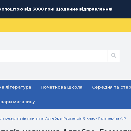
рпоштою від 3000 грн! Щоденне відправлення!
а література
Початкова школа
Середня та ста
овари магазину
ь результатів навчання Алгебра, Геометрія 8 клас - Гальперіна А.Р.