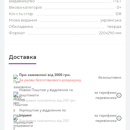
Видавництво
ПЕТ
Вікова категорія
0+
Кіл-сть стор.
128
Мова видання
українська
Обкладинка
тверда
Формат
220х290 мм
Доставка
При замовлені від 3000 грн.
безкоштовно
За умови безготівкового розрахунку
Новою Поштою у відділення та
за тарифами
поштомати
перевізника
Відправка замовлень від 200 грн
Укрпоштою у відділення по
Україні
за тарифами
Відправка замовлень від 200
перевізника
грн