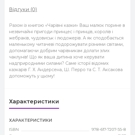
Відгуки (0)
Разом із книгою «Чарівні казки» Ваш малюк порине в
незвичайні пригоди принцес і принців, королів і
жебраків, чудовиськ і людожерів. А як сподобається
маленькому читачеві подорожувати різними світами,
допомагаючи добрим чарівникам долати злих
чаклунів! Що як ваша дитина хоче керувати
надприродними силами? Саме історії відомих
казкарів Г. Х. Андерсена, Ш. Перро та С. Т. Аксакова
допоможуть у цьому!
Характеристики
ХАРАКТЕРИСТИКИ
ISBN
978-617-7207-55-8