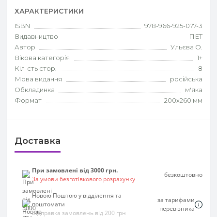
ХАРАКТЕРИСТИКИ
ISBN
978-966-925-077-3
Видавництво
ПЕТ
Автор
Ульєва О.
Вікова категорія
1+
Кіл-сть стор.
8
Мова видання
російська
Обкладинка
м'яка
Формат
200х260 мм
Доставка
При замовлені від 3000 грн.
безкоштовно
За умови безготівкового розрахунку
Новою Поштою у відділення та
за тарифами
поштомати
перевізника
Відправка замовлень від 200 грн