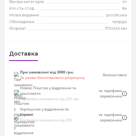
Вікова категорія
4+
Кіл-сть стор.
64
Мова видання
російська
Обкладинка
тверда
Формат
170х245 мм
Доставка
При замовлені від 3000 грн.
безкоштовно
За умови безготівкового розрахунку
Новою Поштою у відділення та
за тарифами
поштомати
перевізника
Відправка замовлень від 200 грн
Укрпоштою у відділення по
Україні
за тарифами
Відправка замовлень від 200
перевізника
грн