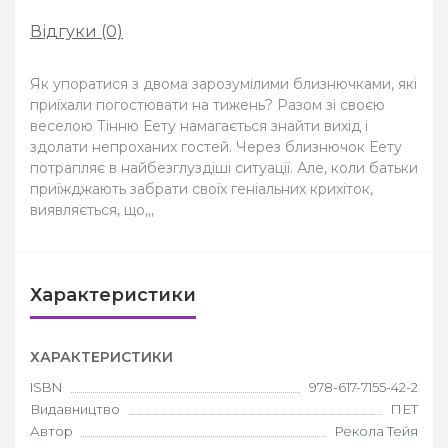
Відгуки (0)
Як упоратися з двома зарозумілими близнючками, які
приїхали погостювати на тижень? Разом зі своєю
веселою Тінню Еету намагається знайти вихід і
здолати непроханих гостей. Через близнючок Еету
потрапляє в найбезглуздіші ситуації. Але, коли батьки
приїжджають забрати своїх геніальних крихіток,
виявляється, що,,,
Характеристики
ХАРАКТЕРИСТИКИ
ISBN
978-617-7155-42-2
Видавництво
ПЕТ
Автор
Рекола Тейя