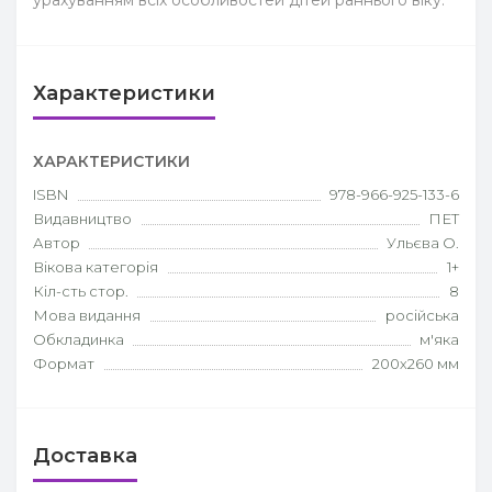
урахуванням всіх особливостей дітей раннього віку.
Характеристики
ХАРАКТЕРИСТИКИ
ISBN
978-966-925-133-6
Видавництво
ПЕТ
Автор
Ульєва О.
Вікова категорія
1+
Кіл-сть стор.
8
Мова видання
російська
Обкладинка
м'яка
Формат
200х260 мм
Доставка