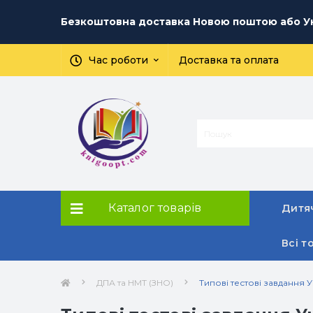
Безкоштовна доставка Новою поштою або Ук
Час роботи
Доставка та оплата
Каталог товарів
Дитяч
Всі т
ДПА та НМТ (ЗНО)
Типові тестові завдання 