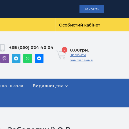
Закрити
Особистий кабінет
+38 (050) 024 40 04
0.00грн.
0
Зробити
замовлення
рша школа
Видавництва