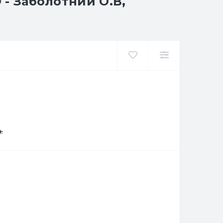
 - Заболотний О.В,
.