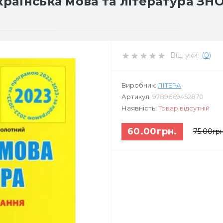
країнська мова та література ЗНО
Відгуки:
(0)
Виробник:
ЛІТЕРА
Артикул:
9789669452870
Наявність:
Товар відсутній
60.00грн.
75.00грн