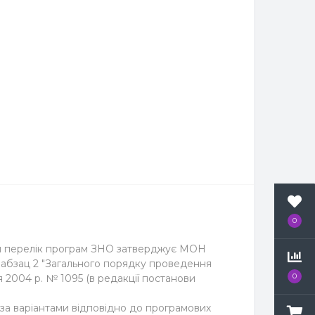
0
ки перелік програм ЗНО затверджує МОН
3 абзац 2 "Загального порядку проведення
0
 2004 р. № 1095 (в редакції постанови
за варіантами відповідно до програмових