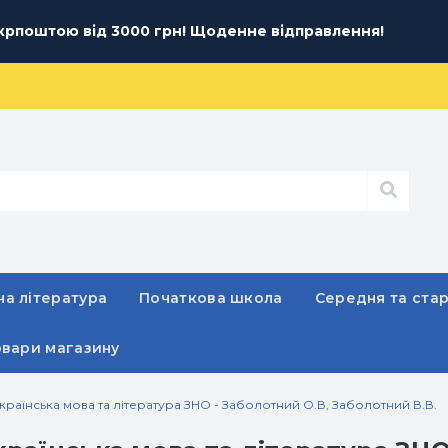
рпоштою від 3000 грн! Щоденне відправлення!
а література
Початкова школа
Середня та ста
овари магазину
Українська мова та література ЗНО - Заболотний О.В, Заболотний В.В.