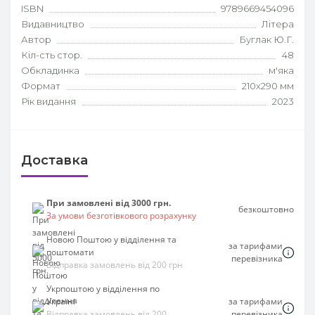
ISBN
9789669454096
Видавництво
Літера
Автор
Буглак Ю.Г.
Кіл-сть стор.
48
Обкладинка
м'яка
Формат
210х290 мм
Рік видання
2023
Доставка
При замовлені від 3000 грн.
безкоштовно
За умови безготівкового розрахунку
Новою Поштою у відділення та
за тарифами
поштомати
перевізника
Відправка замовлень від 200 грн
Укрпоштою у відділення по
Україні
за тарифами
Відправка замовлень від 200
перевізника