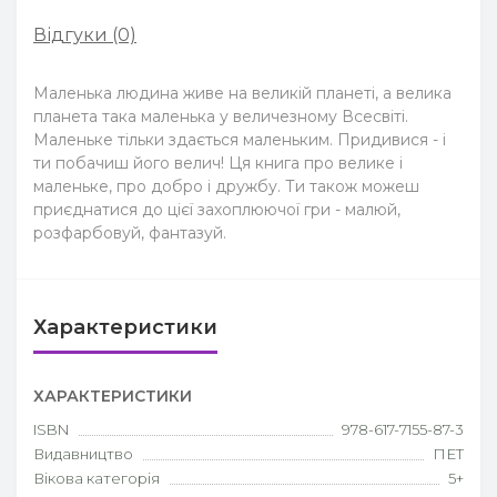
Відгуки (0)
Маленька людина живе на великій планеті, а велика
планета така маленька у величезному Всесвіті.
Маленьке тільки здається маленьким. Придивися - і
ти побачиш його велич! Ця книга про велике і
маленьке, про добро і дружбу. Ти також можеш
приєднатися до цієї захоплюючої гри - малюй,
розфарбовуй, фантазуй.
Характеристики
ХАРАКТЕРИСТИКИ
ISBN
978-617-7155-87-3
Видавництво
ПЕТ
Вікова категорія
5+