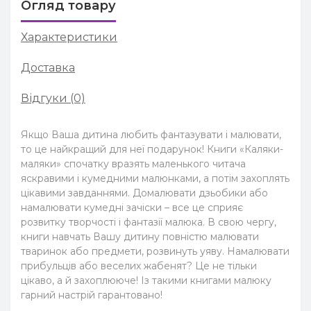
Огляд товару
Характеристики
Доставка
Відгуки (0)
Якщо Ваша дитина любить фантазувати і малювати,
то це найкращий для неї подарунок! Книги «Каляки-
маляки» спочатку вразять маленького читача
яскравими і кумедними малюнками, а потім захоплять
цікавими завданнями. Домалювати дзьобики або
намалювати кумедні зачіски – все це сприяє
розвитку творчості і фантазії малюка. В свою чергу,
книги навчать Вашу дитину повністю малювати
тваринок або предмети, розвинуть уяву. Намалювати
прибульців або веселих жабенят? Це не тільки
цікаво, а й захоплююче! Із такими книгами малюку
гарний настрій гарантовано!