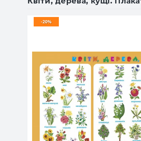
Квіти, дерева, кущі. Плака
-20%