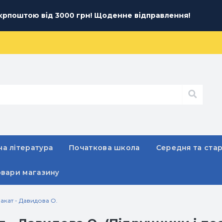
рпоштою від 3000 грн! Щоденне відправлення!
а література
Початкова школа
Середня та ста
овари магазину
лакат - Давидова О.