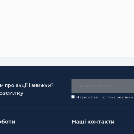
 про акції і знижки?
розсилку
Я прочитав
Політика безпеки
оботи
Наші контакти