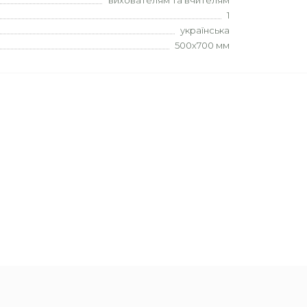
вихователям та вчителям
1
українська
500х700 мм