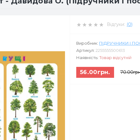
т - Давидова О. (Підручники і по
Відгуки:
(0)
Виробник:
ПІДРУЧНИКИ І П
Артикул:
2255555500613
Наявність:
Товар відсутній
56.00грн.
70.00грн