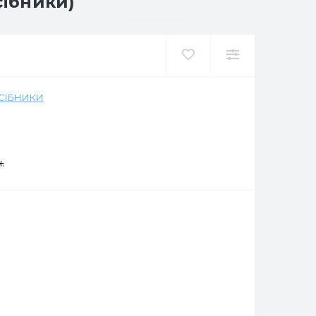
сібники)
ОСІБНИКИ
.