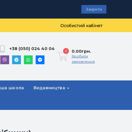
Закрити
Особистий кабінет
+38 (050) 024 40 04
0.00грн.
0
Зробити
замовлення
рша школа
Видавництва