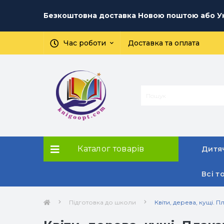
Безкоштовна доставка Новою поштою або Ук
Час роботи
Доставка та оплата
Каталог товарів
Дитяч
Всі т
Підготовка до школи
Квіти, дерева, кущі. П