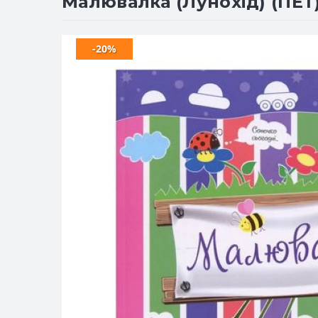
Малювалка (Лунохід) (ПЕТ
-20%