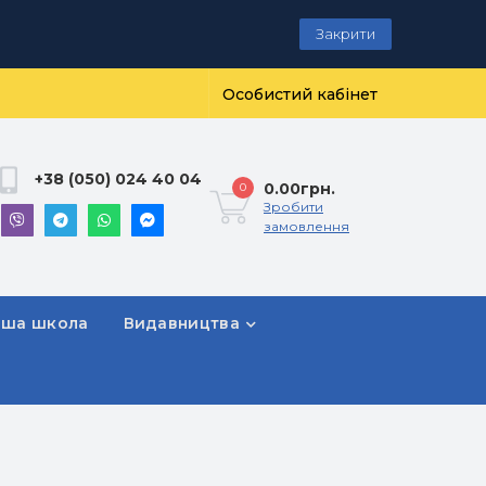
Закрити
Особистий кабінет
+38 (050) 024 40 04
0.00грн.
0
Зробити
замовлення
рша школа
Видавництва