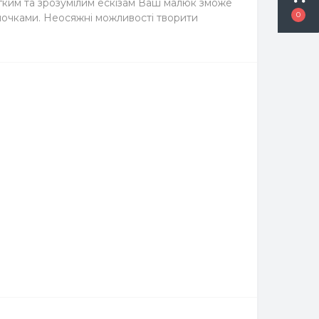
легким та зрозумілим ескізам Ваш малюк зможе
0
впочками. Неосяжні можливості творити