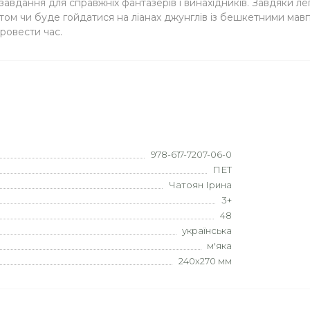
 завдання для справжніх фантазерів і винахідників. Завдяки 
китом чи буде гойдатися на ліанах джунглів із бешкетними ма
ровести час.
978-617-7207-06-0
ПЕТ
Чатоян Ірина
3+
48
українська
м'яка
240х270 мм