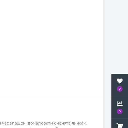
0
0
 й черепашок, домалювати оченята личкам,