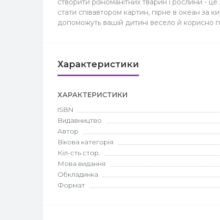
створити різноманітних тварин і рослини - це
стати співавтором картин, пірне в океан за 
допоможуть вашій дитині весело й корисно п
Характеристики
ХАРАКТЕРИСТИКИ
ISBN
Видавництво
Автор
Вікова категорія
Кіл-сть стор.
Мова видання
Обкладинка
Формат