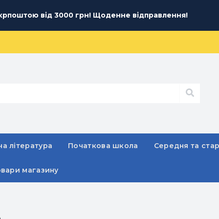
рпоштою від 3000 грн! Щоденне відправлення!
а література
Початкова школа
Середня та ста
овари магазину