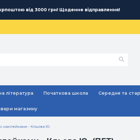
рпоштою від 3000 грн! Щоденне відправлення!
а література
Початкова школа
Середня та ста
овари магазину
с наклейками - Кльова Ю.