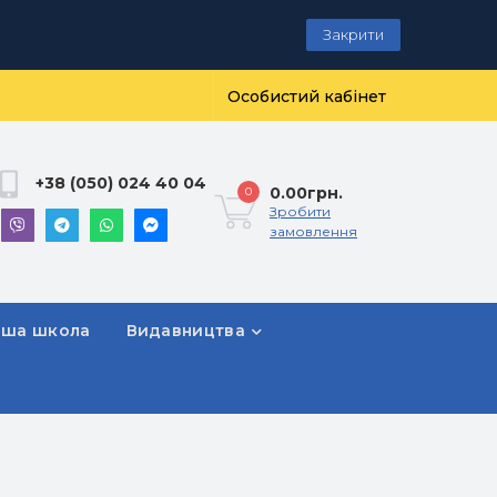
Закрити
Особистий кабінет
+38 (050) 024 40 04
0.00грн.
0
Зробити
замовлення
рша школа
Видавництва