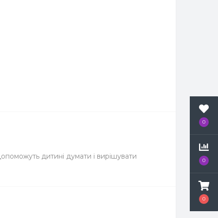
0
 допоможуть дитині думати і вирішувати
0
0