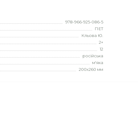
978-966-925-086-5
ПЕТ
Кльова Ю.
2+
12
російська
м'яка
200х260 мм