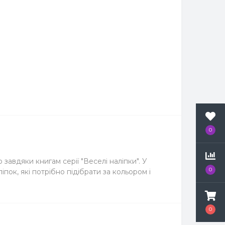
0
 завдяки книгам серії "Веселі наліпки". У
0
пок, які потрібно підібрати за кольором і
0