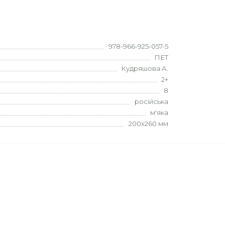
978-966-925-057-5
ПЕТ
Кудряшова А.
2+
8
російська
м'яка
200х260 мм