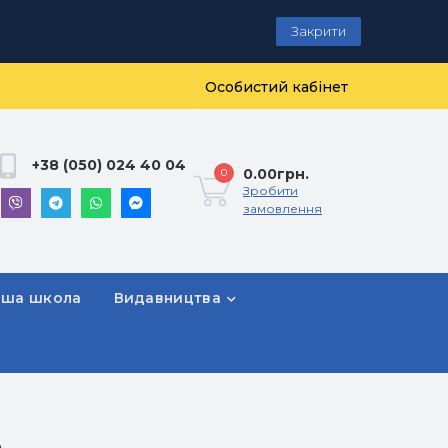
Закрити
Особистий кабінет
+38 (050) 024 40 04
0.00грн.
0
Зробити
замовлення
рша школа
Видавництва