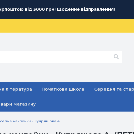
рпоштою від 3000 грн! Щоденне відправлення!
а література
Початкова школа
Середня та ста
овари магазину
елые наклейки - Кудряшова А.