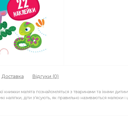
Доставка
Відгуки (0)
ієї книжки малята познайомляться з тваринами та їхніми дитин
икі наліпки, діти з’ясують, як правильно називаються малюк