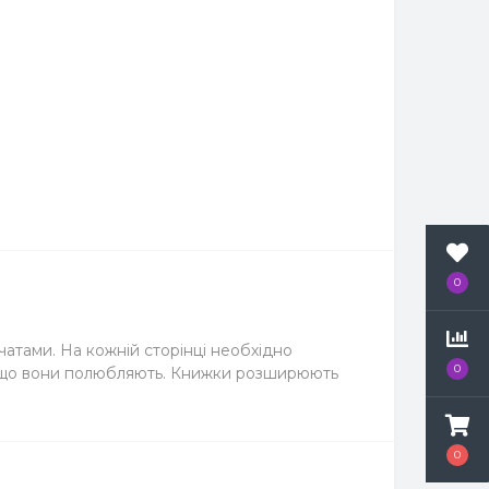
0
чатами. На кожній сторінці необхідно
0
и і що вони полюбляють. Книжки розширюють
0