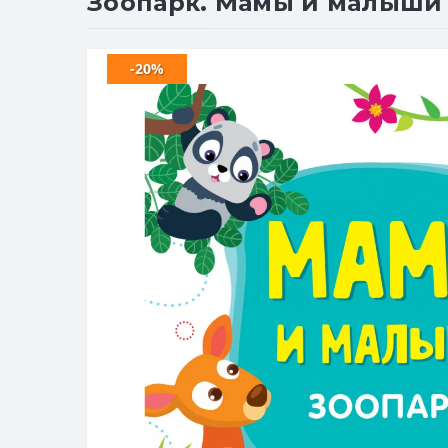
Зоопарк. Мамы и малыши 
-20%