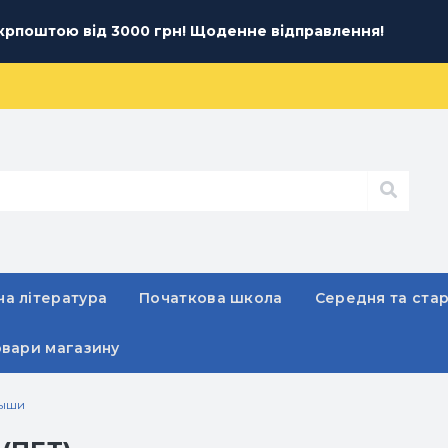
рпоштою від 3000 грн! Щоденне відправлення!
а література
Початкова школа
Середня та ста
овари магазину
лыши