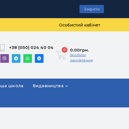
Закрити
Особистий кабінет
+38 (050) 024 40 04
0.00грн.
0
Зробити
замовлення
рша школа
Видавництва