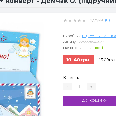
+ конверт - Демчак О. (Підручни
Відгуки:
(0)
Виробник:
ПІДРУЧНИКИ І П
Артикул:
2255555503034
Наявність:
В наявності
10.40грн.
13.00грн.
Кількість:
-
+
ДО КОШИКА