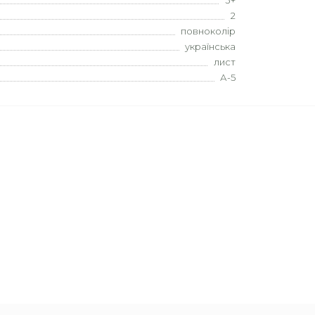
3+
2
повноколір
українська
лист
А-5