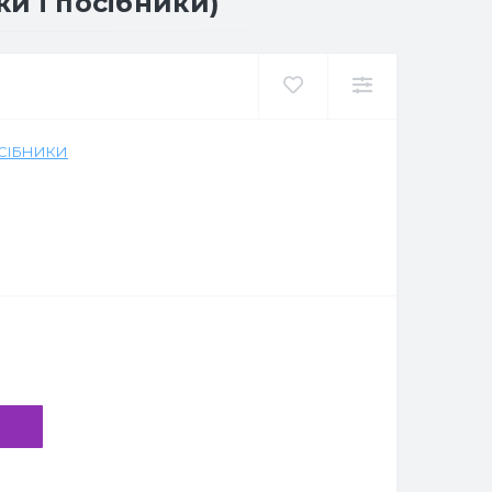
ки і посібники)
ОСІБНИКИ