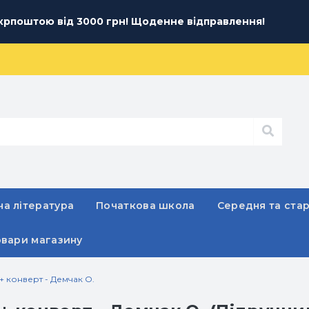
рпоштою від 3000 грн! Щоденне відправлення!
а література
Початкова школа
Середня та ста
овари магазину
+ конверт - Демчак О.