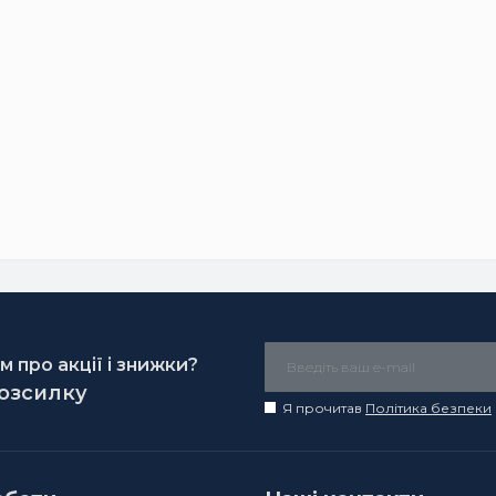
 про акції і знижки?
розсилку
Я прочитав
Політика безпеки