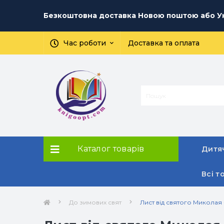
Безкоштовна доставка Новою поштою або Ук
Час роботи
Доставка та оплата
Каталог товарів
Дитяч
Всі т
До зимових свят
Лист від святого Миколая 