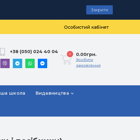
Закрити
Особистий кабінет
+38 (050) 024 40 04
0.00грн.
0
Зробити
замовлення
рша школа
Видавництва