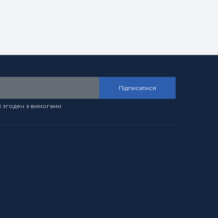
Підписатися
і згоден з вимогами