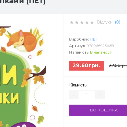
іпками (ПЕТ)
Відгуки:
(0)
Виробник:
ПЕТ
Артикул:
9789669251459
Наявність:
В наявності
29.60грн.
37.00грн
Кількість:
-
+
ДО КОШИКА