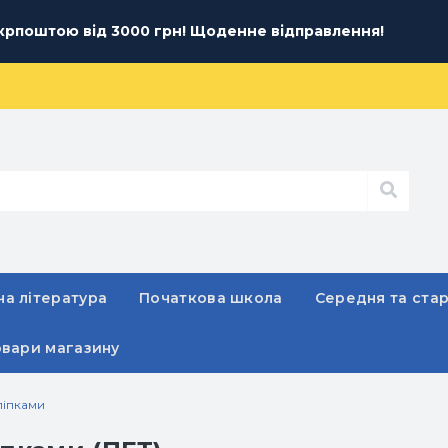
рпоштою від 3000 грн! Щоденне відправлення!
а література
Початкова школа
Середня та ста
овари магазину
ліпками