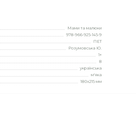
Мами та малюки
978-966-925-145-9
ПЕТ
Розумовська Ю.
1+
8
українська
м'яка
180х215 мм