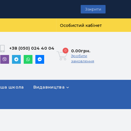
Закрити
Особистий кабінет
+38 (050) 024 40 04
0.00грн.
0
Зробити
замовлення
рша школа
Видавництва