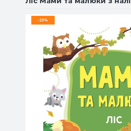
Ліс Мами та малюки з нал
-20%