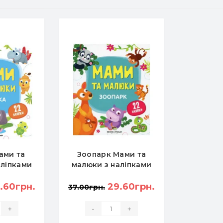
ами та
Зоопарк Мами та
аліпками
малюки з наліпками
.60грн.
29.60грн.
37.00грн.
+
-
+