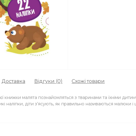
Доставка
Відгуки (0)
Схожі товари
ієї книжки малята познайомляться з тваринами та їхніми дитин
икі наліпки, діти з’ясують, як правильно називаються малюк