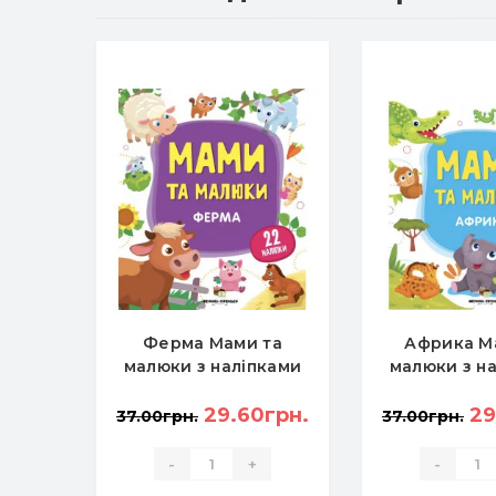
Ферма Мами та
Африка М
малюки з наліпками
малюки з н
29.60грн.
29
37.00грн.
37.00грн.
-
+
-