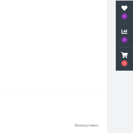
0
0
0
безкоштовно