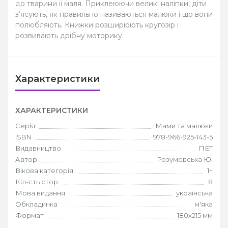
до тварини ії маля. Приклеюючи великі наліпки, діти
з’ясують, як правильно називаються малюки і що вони
полюбляють. Книжки розширюють кругозір і
розвивають дрібну моторику.
Характеристики
ХАРАКТЕРИСТИКИ
Серія
Мами та малюки
ISBN
978-966-925-143-5
Видавництво
ПЕТ
Автор
Розумовська Ю.
Вікова категорія
1+
Кіл-сть стор.
8
Мова видання
українська
Обкладинка
м'яка
Формат
180х215 мм